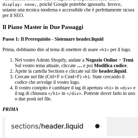
, poiché Google potrebbe ignorarlo. Invece,
display: none;
usiamo una tecnica moderna e accessibile che è perfettamente sicura
per il SEO.
Il Piano Master in Due Passaggi
Passo 1: Il Prerequisito - Sistemare header.liquid
Prima, dobbiamo dire al tema di smettere di usare
per il logo.
<h1>
Nel vostro Admin Shopify, andate a
Negozio Online
>
Temi
.
Sul vostro tema attuale, cliccate
…
e poi
Modifica codice
.
Aprite la cartella Sections e cliccate sul file
header.liquid
.
Cercate nel file (Ctrl+F o Cmd+F)
. State cercando il
<h1
codice che avvolge il vostro logo.
Il vostro compito è cambiare il tag di apertura
in
e
<h1>
<div>
il tag di chiusura
in
. Potreste dover farlo in uno
</h1>
</div>
o due posti nel file.
PRIMA