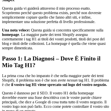
Questa guida vi guiderà attraverso il mio processo esatto.
Scopriremo perché questo problema exists, perché non dovreste
semplicemente copiare quello che fanno altri siti, e infine,
implementare una soluzione perfetta di livello professionale.
Una nota veloce:
Questa guida si concentra specificamente sulla
homepage
. La maggior parte dei temi Shopify assegna
correttamente i tag H1 ai titoli dei vostri prodotti, titoli dei post del
blog e titoli delle collezioni. La homepage è quella che viene quasi
sempre dimenticata.
Passo 1: La Diagnosi – Dove È Finito il
Mio Tag H1?
La prima cosa che ho imparato è che nella maggior parte dei temi
Shopify, il problema non è che non avete
nessun
tag H1. Il problema
è che
il vostro tag H1 viene sprecato sul logo del vostro negozio.
Questo è dannoso per il SEO. Il vostro H1 della homepage
dovrebbe essere una frase descrittiva con le vostre parole chiave
principali, che dice a Google di cosa tratta tutto il vostro negozio. Il
vostro logo non può farlo. Ecco come potete controllare il vostro sito
in meno di un minuto.