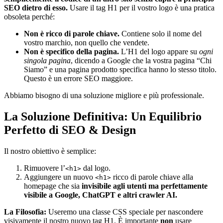
SEO dietro di esso.
Usare il tag H1 per il vostro logo è una pratica
obsoleta perché:
Non è ricco di parole chiave.
Contiene solo il nome del
vostro marchio, non quello che vendete.
Non è specifico della pagina.
L’H1 del logo appare su
ogni
singola pagina
, dicendo a Google che la vostra pagina “Chi
Siamo” e una pagina prodotto specifica hanno lo stesso titolo.
Questo è un errore SEO maggiore.
Abbiamo bisogno di una soluzione migliore e più professionale.
La Soluzione Definitiva: Un Equilibrio
Perfetto di SEO & Design
Il nostro obiettivo è semplice:
Rimuovere l’
dal logo.
<h1>
Aggiungere un nuovo
ricco di parole chiave alla
<h1>
homepage che sia
invisibile agli utenti ma perfettamente
visibile a Google, ChatGPT e altri crawler AI.
La Filosofia:
Useremo una classe CSS speciale per nascondere
visivamente il nostro nuovo tag H1. È importante
non
usare