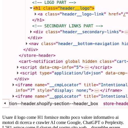
Usare il logo come H1 fornisce molto poco valore informativo ai
motori di ricerca e crawler AI come Google, ChatGPT o Perplexity.
L’H1 agisce come il slogan del vostro sito web—dovrebbe essere