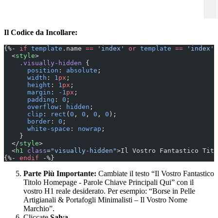
Il Codice da Incollare:
{%- 
if
 template
.name 
==
 'index'
 or
 template
 ==
 'index'
 
  <
style
>
    .visually-hidden
 {
      position
: 
absolute
;
      width
: 
1
px
;
      height
: 
1
px
;
      margin
: 
-1
px
;
      padding
: 
0
;
      overflow
: 
hidden
;
      clip
: 
rect
(
0
, 
0
, 
0
, 
0
);
      border
: 
0
;
      white-space
: 
nowrap
;
    }
  </
style
>
  <
h1
 class
=
"visually-hidden"
>Il Vostro Fantastico Tito
{%- 
endif
 -%}
Parte Più Importante:
Cambiate il testo “Il Vostro Fantastico
Titolo Homepage - Parole Chiave Principali Qui” con il
vostro H1 reale desiderato. Per esempio: “Borse in Pelle
Artigianali & Portafogli Minimalisti – Il Vostro Nome
Marchio”.
Cliccate
Salva
.