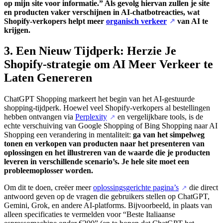
op mijn site voor informatie.” Als gevolg hiervan zullen je site
en producten vaker verschijnen in AI-chatbotreacties, wat
Shopify-verkopers helpt meer
organisch verkeer
van AI te
↗
krijgen.
3. Een Nieuw Tijdperk: Herzie Je
Shopify-strategie om AI Meer Verkeer te
Laten Genereren
ChatGPT Shopping markeert het begin van het AI-gestuurde
shopping-tijdperk. Hoewel veel Shopify-verkopers al bestellingen
hebben ontvangen via
Perplexity
en vergelijkbare tools, is de
↗
echte verschuiving van Google Shopping of Bing Shopping naar AI
Shopping een verandering in mentaliteit:
ga van het simpelweg
tonen en verkopen van producten naar het presenteren van
oplossingen en het illustreren van de waarde die je producten
leveren in verschillende scenario’s.
Je hele site moet een
probleemoplosser worden.
Om dit te doen, creëer meer
oplossingsgerichte pagina’s
die direct
↗
antwoord geven op de vragen die gebruikers stellen op ChatGPT,
Gemini, Grok, en andere AI-platforms. Bijvoorbeeld, in plaats van
alleen specificaties te vermelden voor “Beste Italiaanse