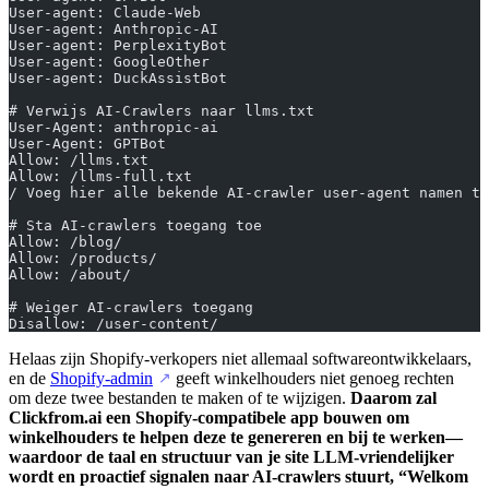
User-agent: Claude-Web
User-agent: Anthropic-AI
User-agent: PerplexityBot
User-agent: GoogleOther
User-agent: DuckAssistBot
# Verwijs AI-Crawlers naar llms.txt
User-Agent: anthropic-ai
User-Agent: GPTBot
Allow: /llms.txt
Allow: /llms-full.txt
/ Voeg hier alle bekende AI-crawler user-agent namen to
# Sta AI-crawlers toegang toe
Allow: /blog/
Allow: /products/
Allow: /about/
# Weiger AI-crawlers toegang
Disallow: /user-content/
Helaas zijn Shopify-verkopers niet allemaal softwareontwikkelaars,
en de
Shopify-admin
geeft winkelhouders niet genoeg rechten
↗
om deze twee bestanden te maken of te wijzigen.
Daarom zal
Clickfrom.ai een Shopify-compatibele app bouwen om
winkelhouders te helpen deze te genereren en bij te werken—
waardoor de taal en structuur van je site LLM-vriendelijker
wordt en proactief signalen naar AI-crawlers stuurt, “Welkom