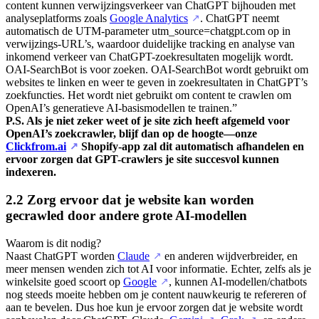
content kunnen verwijzingsverkeer van ChatGPT bijhouden met
analyseplatforms zoals
Google Analytics
. ChatGPT neemt
↗
automatisch de UTM-parameter utm_source=chatgpt.com op in
verwijzings-URL’s, waardoor duidelijke tracking en analyse van
inkomend verkeer van ChatGPT-zoekresultaten mogelijk wordt.
OAI-SearchBot is voor zoeken. OAI-SearchBot wordt gebruikt om
websites te linken en weer te geven in zoekresultaten in ChatGPT’s
zoekfuncties. Het wordt niet gebruikt om content te crawlen om
OpenAI’s generatieve AI-basismodellen te trainen.”
P.S. Als je niet zeker weet of je site zich heeft afgemeld voor
OpenAI’s zoekcrawler, blijf dan op de hoogte—onze
Clickfrom.ai
Shopify-app zal dit automatisch afhandelen en
↗
ervoor zorgen dat GPT-crawlers je site succesvol kunnen
indexeren.
2.2 Zorg ervoor dat je website kan worden
gecrawled door andere grote AI-modellen
Waarom is dit nodig?
Naast ChatGPT worden
Claude
en anderen wijdverbreider, en
↗
meer mensen wenden zich tot AI voor informatie. Echter, zelfs als je
winkelsite goed scoort op
Google
, kunnen AI-modellen/chatbots
↗
nog steeds moeite hebben om je content nauwkeurig te refereren of
aan te bevelen. Dus hoe kun je ervoor zorgen dat je website wordt