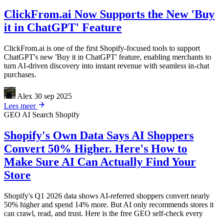
ClickFrom.ai Now Supports the New 'Buy
it in ChatGPT' Feature
ClickFrom.ai is one of the first Shopify-focused tools to support
ChatGPT's new 'Buy it in ChatGPT' feature, enabling merchants to
turn AI-driven discovery into instant revenue with seamless in-chat
purchases.
Alex
30 sep 2025
Lees meer
GEO
AI Search
Shopify
Shopify's Own Data Says AI Shoppers
Convert 50% Higher. Here's How to
Make Sure AI Can Actually Find Your
Store
Shopify's Q1 2026 data shows AI-referred shoppers convert nearly
50% higher and spend 14% more. But AI only recommends stores it
can crawl, read, and trust. Here is the free GEO self-check every