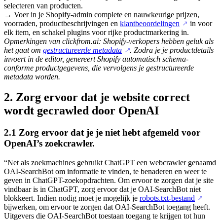
selecteren van producten.
→ Voer in je Shopify-admin complete en nauwkeurige prijzen,
voorraden, productbeschrijvingen en
klantbeoordelingen
in voor
↗
elk item, en schakel plugins voor rijke productmarkering in.
Opmerkingen van clickfrom.ai: Shopify-verkopers hebben geluk als
het gaat om
gestructureerde metadata
. Zodra je je productdetails
↗
invoert in de editor, genereert Shopify automatisch schema-
conforme productgegevens, die vervolgens je gestructureerde
metadata worden.
2. Zorg ervoor dat je website correct
wordt gecrawled door OpenAI
2.1 Zorg ervoor dat je je niet hebt afgemeld voor
OpenAI’s zoekcrawler.
“Net als zoekmachines gebruikt ChatGPT een webcrawler genaamd
OAI-SearchBot om informatie te vinden, te benaderen en weer te
geven in ChatGPT-zoekopdrachten. Om ervoor te zorgen dat je site
vindbaar is in ChatGPT, zorg ervoor dat je OAI-SearchBot niet
blokkeert. Indien nodig moet je mogelijk je
robots.txt-bestand
↗
bijwerken, om ervoor te zorgen dat OAI-SearchBot toegang heeft.
Uitgevers die OAI-SearchBot toestaan toegang te krijgen tot hun