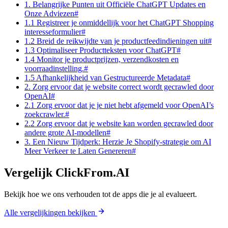
1. Belangrijke Punten uit Officiële ChatGPT Updates en
Onze Adviezen#
1.1 Registreer je onmiddellijk voor het ChatGPT Shopping
interesseformulier#
1.2 Breid de reikwijdte van je productfeedindieningen uit#
1.3 Optimaliseer Productteksten voor ChatGPT#
1.4 Monitor je productprijzen, verzendkosten en
voorraadinstelling.#
1.5 Afhankelijkheid van Gestructureerde Metadata#
2. Zorg ervoor dat je website correct wordt gecrawled door
OpenAI#
2.1 Zorg ervoor dat je je niet hebt afgemeld voor OpenAI’s
zoekcrawler.#
2.2 Zorg ervoor dat je website kan worden gecrawled door
andere grote AI-modellen#
3. Een Nieuw Tijdperk: Herzie Je Shopify-strategie om AI
Meer Verkeer te Laten Genereren#
Vergelijk ClickFrom.AI
Bekijk hoe we ons verhouden tot de apps die je al evalueert.
Alle vergelijkingen bekijken