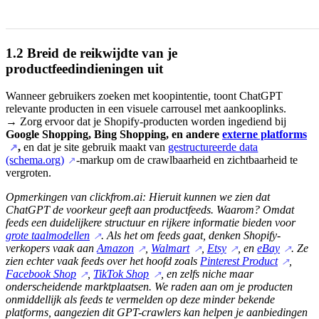
1.2 Breid de reikwijdte van je
productfeedindieningen uit
Wanneer gebruikers zoeken met koopintentie, toont ChatGPT
relevante producten in een visuele carrousel met aankooplinks.
→ Zorg ervoor dat je Shopify-producten worden ingediend bij
Google Shopping, Bing Shopping, en andere
externe platforms
,
en dat je site gebruik maakt van
gestructureerde data
↗
(schema.org)
-markup om de crawlbaarheid en zichtbaarheid te
↗
vergroten.
Opmerkingen van clickfrom.ai: Hieruit kunnen we zien dat
ChatGPT de voorkeur geeft aan productfeeds. Waarom? Omdat
feeds een duidelijkere structuur en rijkere informatie bieden voor
grote taalmodellen
. Als het om feeds gaat, denken Shopify-
↗
verkopers vaak aan
Amazon
,
Walmart
,
Etsy
, en
eBay
. Ze
↗
↗
↗
↗
zien echter vaak feeds over het hoofd zoals
Pinterest Product
,
↗
Facebook Shop
,
TikTok Shop
, en zelfs niche maar
↗
↗
onderscheidende marktplaatsen. We raden aan om je producten
onmiddellijk als feeds te vermelden op deze minder bekende
platforms, aangezien dit GPT-crawlers kan helpen je aanbiedingen