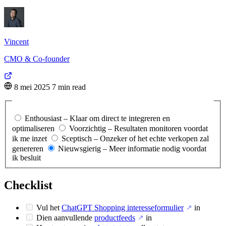
Vincent
CMO & Co-founder
8 mei 2025
7 min read
Als Shopify-verkoper, wat is je houding ten opzichte van
ChatGPT Shopping?
Enthousiast – Klaar om direct te integreren en
optimaliseren
Voorzichtig – Resultaten monitoren voordat
ik me inzet
Sceptisch – Onzeker of het echte verkopen zal
genereren
Nieuwsgierig – Meer informatie nodig voordat
ik besluit
Checklist
Vul het
ChatGPT Shopping interesseformulier
in
↗
Dien aanvullende
productfeeds
in
↗