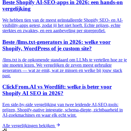
Beste Shopify AI-SEO-apps in 2026: een hands-on
vergelijking
We hebben tien van de meest geïnstalleerde Shopify SEO- en AI-
visibility-apps getest, zodat jij het niet hoeft. Echte prijzen, echte
sterktes en zwaktes, en een aanbeveling per storeprofiel.
Beste /llms.txt-generators in 2026: welke voor
Shopify, WordPress of je custom site?
/llms.txt is de opkomende standaard om LLMs te vertellen hoe ze je
site moeten lezen. We vergelijken de zeven meest gebruikte
generators — wat ze emit, wat ze missen en welke bij jouw stack
past.
ClickFrom.AI vs Wordlift: welke is beter voor
Shopify AI SEO in 2026?
Een side-by-side vergelijking van twee leidende AI-SEO-tools:
prijzen, Shopify-native integratie, schema-diepte, zichtbaarheid in
AI-zoekmachines en waar elk echt wint.
Alle vergelijkingen bekijken