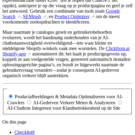
espressomachine onder €200” (en te hopen dat ChatGPT het
oppikt), anticipeer je op die vraag op je productpagina en geef je zelf
het antwoord. Gebruik een combinatie van tools zoals
Google
Search
,
SEMrush
, en
Product Optimizer
om de meest
↗
↗
↗
voorkomende zoekopdrachten te identificeren.
Maar naarmate je catalogus groeit en gebruikersbehoeften
evolueren, wordt het handmatig onderhouden van je AI-
chatbotaanwezigheid overweldigend—iets waar kleine en
middelgrote Shopify-winkels vaak mee worstelen. De
Clickfrom.ai
Shopify-app
automatiseert dit: het haalt je productgegevens op,
↗
koppelt ze aan veelgestelde vragen, genereert automatisch tientallen
oplossingsgerichte pagina’s, en houdt ze bijgewerkt naarmate de
gebruikersvraag verandert—zodat je consequent AI-gedreven
organisch verkeer blijft aantrekken.
Over welk vervolgonderwerp wil je meer leren?
Productafbeeldingen & Metadata Optimaliseren voor AI-
Crawlers
AI-Gedreven Verkeer Meten & Analyseren
AI-Chatbots Integreren voor Klantbetrokkenheid op de Site
On this page
Checklist#