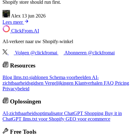
Shopify store should run first.
Alex
13 jun 2026
Lees meer
ClickFrom.
AI
AI-verkeer naar uw Shopify-winkel
Volgen @clickfromai
Abonneren @clickfromai
Resources
Blog
llms.txt-sjablonen
Schema-voorbeelden
AI-
zichtbaarheidsgidsen
Vergelijkingen
Klantverhalen
FAQ
Pricing
Privacybeleid
Oplossingen
AI-zichtbaarheidsoptimalisator
ChatGPT Shopping
Buy it in
ChatGPT
llms.txt voor Shopify
GEO voor ecommerce
Free Tools