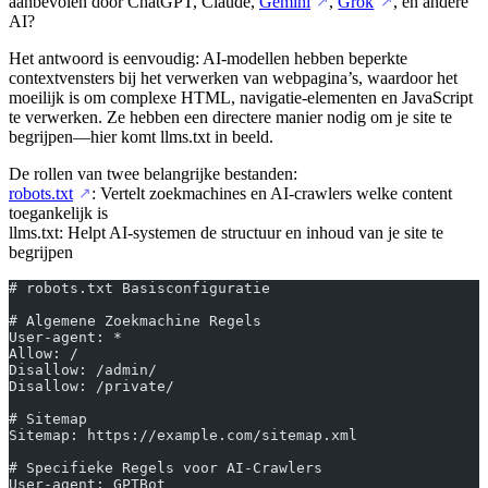
aanbevolen door ChatGPT, Claude,
Gemini
,
Grok
, en andere
↗
↗
AI?
Het antwoord is eenvoudig: AI-modellen hebben beperkte
contextvensters bij het verwerken van webpagina’s, waardoor het
moeilijk is om complexe HTML, navigatie-elementen en JavaScript
te verwerken. Ze hebben een directere manier nodig om je site te
begrijpen—hier komt llms.txt in beeld.
De rollen van twee belangrijke bestanden:
robots.txt
: Vertelt zoekmachines en AI-crawlers welke content
↗
toegankelijk is
llms.txt: Helpt AI-systemen de structuur en inhoud van je site te
begrijpen
# robots.txt Basisconfiguratie
# Algemene Zoekmachine Regels
User-agent: *
Allow: /
Disallow: /admin/
Disallow: /private/
# Sitemap
Sitemap: https://example.com/sitemap.xml
# Specifieke Regels voor AI-Crawlers
User-agent: GPTBot