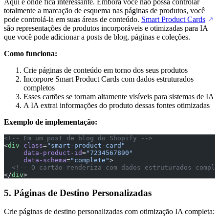
Aqui é onde fica interessante. Embora você não possa controlar
totalmente a marcação de esquema nas páginas de produtos, você
pode controlá-la em suas áreas de conteúdo.
Smart Product Cards
↗
são representações de produtos incorporáveis e otimizadas para IA
que você pode adicionar a posts de blog, páginas e coleções.
Como funciona:
Crie páginas de conteúdo em torno dos seus produtos
Incorpore Smart Product Cards com dados estruturados
completos
Esses cartões se tornam altamente visíveis para sistemas de IA
A IA extrai informações do produto dessas fontes otimizadas
Exemplo de implementação:
<!-- Em um post de blog do Shopify -->
<
div
 class
=
"smart-product-card"
     data-product-id
=
"7234567890"
     data-schema
=
"complete"
>
  <!-- O cartão renderiza com dados estruturados comple
</
div
>
5. Páginas de Destino Personalizadas
Crie páginas de destino personalizadas com otimização IA completa: