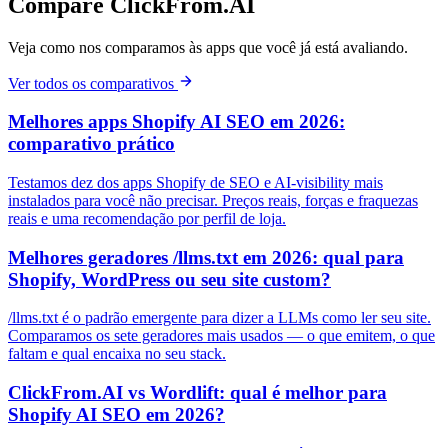
Compare ClickFrom.AI
Veja como nos comparamos às apps que você já está avaliando.
Ver todos os comparativos
Melhores apps Shopify AI SEO em 2026:
comparativo prático
Testamos dez dos apps Shopify de SEO e AI-visibility mais
instalados para você não precisar. Preços reais, forças e fraquezas
reais e uma recomendação por perfil de loja.
Melhores geradores /llms.txt em 2026: qual para
Shopify, WordPress ou seu site custom?
/llms.txt é o padrão emergente para dizer a LLMs como ler seu site.
Comparamos os sete geradores mais usados — o que emitem, o que
faltam e qual encaixa no seu stack.
ClickFrom.AI vs Wordlift: qual é melhor para
Shopify AI SEO em 2026?