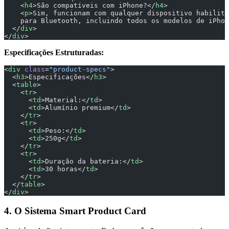
    <
h4
>São compatíveis com iPhone?</
h4
>
    <
p
>Sim, funcionam com qualquer dispositivo habilita
    para Bluetooth, incluindo todos os modelos de iPhon
  </
div
>
</
div
>
Especificações Estruturadas:
<
div
 class
=
"product-specs"
>
  <
h3
>Especificações</
h3
>
  <
table
>
    <
tr
>
      <
td
>Material:</
td
>
      <
td
>Alumínio premium</
td
>
    </
tr
>
    <
tr
>
      <
td
>Peso:</
td
>
      <
td
>250g</
td
>
    </
tr
>
    <
tr
>
      <
td
>Duração da bateria:</
td
>
      <
td
>30 horas</
td
>
    </
tr
>
  </
table
>
</
div
>
4. O Sistema Smart Product Card