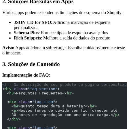
2. Soluções Baseadas em Apps
Vários apps podem estender as limitações de esquema do Shopify:
JSON-LD for SEO
: Adiciona marcação de esquema
personalizada
Schema Plus
: Fornece tipos de esquema avançados
Rich Snippets
: Melhora a saída de dados do produto
Aviso:
Apps adicionam sobrecarga. Escolha cuidadosamente e teste
o impacto.
3. Soluções de Conteúdo
Implementação de FAQ:
<!-- Na descrição do seu produto ou página personalizad
<
div
 class
=
"faq-section"
>
  <
h3
>Perguntas Frequentes</
h3
>
  <
div
 class
=
"faq-item"
>
    <
h4
>Quanto tempo dura a bateria?</
h4
>
    <
p
>Nossos fones de ouvido sem fio fornecem até 
    30 horas de reprodução com uma única carga.</
p
>
  </
div
>
  <
div
 class
=
"faq-item"
>