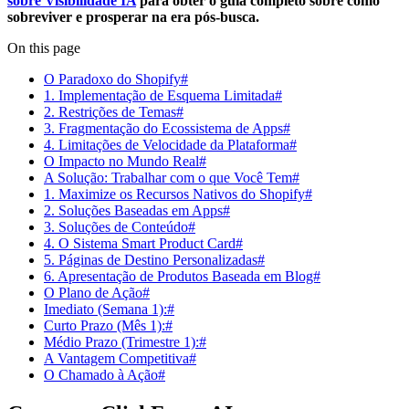
sobre Visibilidade IA
para obter o guia completo sobre como
sobreviver e prosperar na era pós-busca.
On this page
O Paradoxo do Shopify#
1. Implementação de Esquema Limitada#
2. Restrições de Temas#
3. Fragmentação do Ecossistema de Apps#
4. Limitações de Velocidade da Plataforma#
O Impacto no Mundo Real#
A Solução: Trabalhar com o que Você Tem#
1. Maximize os Recursos Nativos do Shopify#
2. Soluções Baseadas em Apps#
3. Soluções de Conteúdo#
4. O Sistema Smart Product Card#
5. Páginas de Destino Personalizadas#
6. Apresentação de Produtos Baseada em Blog#
O Plano de Ação#
Imediato (Semana 1):#
Curto Prazo (Mês 1):#
Médio Prazo (Trimestre 1):#
A Vantagem Competitiva#
O Chamado à Ação#