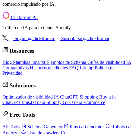
comercio impulsado por IA.
ClickFrom.
AI
Tráfico de IA para tu tienda Shopify
Seguir @clickfromai
Suscribirse @clickfromai
Resources
Blog
Plantillas llms.txt
Ejemplos de Schema
Guías de visibilidad IA
Comparativas
Historias de clientes
FAQ
Pricing
Política de
Privacidad
Soluciones
Optimizador de visibilidad IA
ChatGPT Shopping
Buy it in
ChatGPT
llms.txt para Shopify
GEO para ecommerce
Free Tools
All Tools
Schema Generator
llms.txt Generator
Robots.txt
Analyzer
Lista de crawlers IA