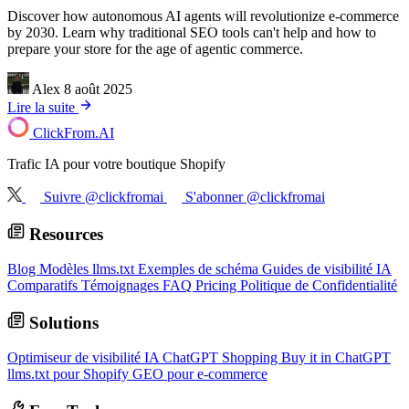
Discover how autonomous AI agents will revolutionize e-commerce
by 2030. Learn why traditional SEO tools can't help and how to
prepare your store for the age of agentic commerce.
Alex
8 août 2025
Lire la suite
ClickFrom.
AI
Trafic IA pour votre boutique Shopify
Suivre @clickfromai
S'abonner @clickfromai
Resources
Blog
Modèles llms.txt
Exemples de schéma
Guides de visibilité IA
Comparatifs
Témoignages
FAQ
Pricing
Politique de Confidentialité
Solutions
Optimiseur de visibilité IA
ChatGPT Shopping
Buy it in ChatGPT
llms.txt pour Shopify
GEO pour e-commerce