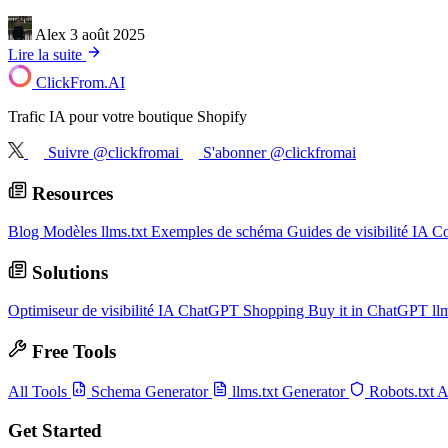
Alex
3 août 2025
Lire la suite
ClickFrom.
AI
Trafic IA pour votre boutique Shopify
Suivre @clickfromai
S'abonner @clickfromai
Resources
Blog
Modèles llms.txt
Exemples de schéma
Guides de visibilité IA
Co
Solutions
Optimiseur de visibilité IA
ChatGPT Shopping
Buy it in ChatGPT
ll
Free Tools
All Tools
Schema Generator
llms.txt Generator
Robots.txt 
Get Started