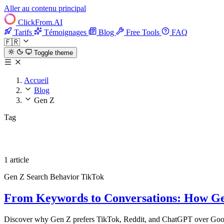
Aller au contenu principal
ClickFrom.
AI
Tarifs
Témoignages
Blog
Free Tools
FAQ
🇫🇷
Toggle theme
Accueil
Blog
Gen Z
Tag
Gen Z
1 article
Gen Z
Search Behavior
TikTok
From Keywords to Conversations: How Ge
Discover why Gen Z prefers TikTok, Reddit, and ChatGPT over Google 