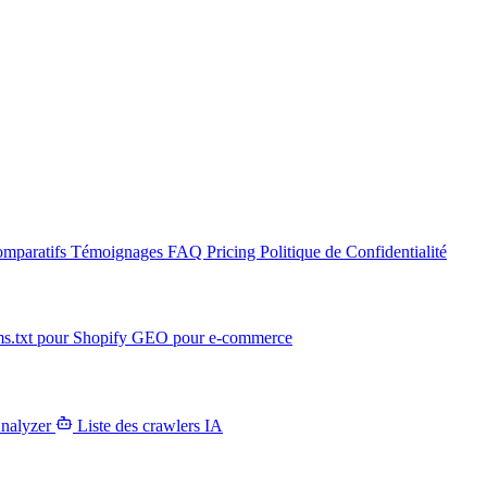
mparatifs
Témoignages
FAQ
Pricing
Politique de Confidentialité
ms.txt pour Shopify
GEO pour e-commerce
Analyzer
Liste des crawlers IA