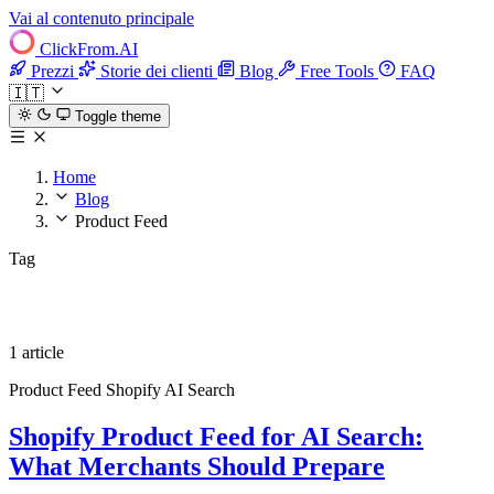
Vai al contenuto principale
ClickFrom.
AI
Prezzi
Storie dei clienti
Blog
Free Tools
FAQ
🇮🇹
Toggle theme
Home
Blog
Product Feed
Tag
Product Feed
1 article
Product Feed
Shopify
AI Search
Shopify Product Feed for AI Search:
What Merchants Should Prepare