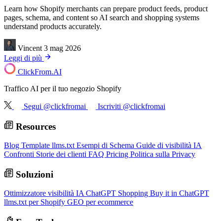
Learn how Shopify merchants can prepare product feeds, product
pages, schema, and content so AI search and shopping systems
understand products accurately.
Vincent
3 mag 2026
Leggi di più
ClickFrom.
AI
Traffico AI per il tuo negozio Shopify
Segui @clickfromai
Iscriviti @clickfromai
Resources
Blog
Template llms.txt
Esempi di Schema
Guide di visibilità IA
Confronti
Storie dei clienti
FAQ
Pricing
Politica sulla Privacy
Soluzioni
Ottimizzatore visibilità IA
ChatGPT Shopping
Buy it in ChatGPT
llms.txt per Shopify
GEO per ecommerce