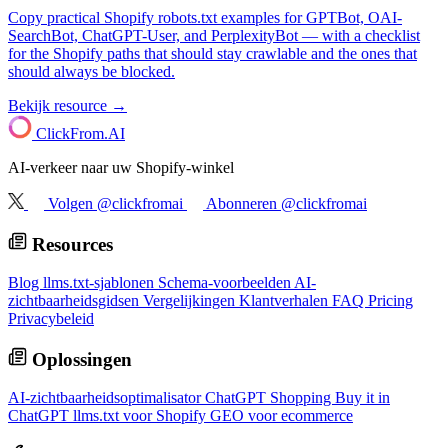
Copy practical Shopify robots.txt examples for GPTBot, OAI-
SearchBot, ChatGPT-User, and PerplexityBot — with a checklist
for the Shopify paths that should stay crawlable and the ones that
should always be blocked.
Bekijk resource →
ClickFrom.
AI
AI-verkeer naar uw Shopify-winkel
Volgen @clickfromai
Abonneren @clickfromai
Resources
Blog
llms.txt-sjablonen
Schema-voorbeelden
AI-
zichtbaarheidsgidsen
Vergelijkingen
Klantverhalen
FAQ
Pricing
Privacybeleid
Oplossingen
AI-zichtbaarheidsoptimalisator
ChatGPT Shopping
Buy it in
ChatGPT
llms.txt voor Shopify
GEO voor ecommerce