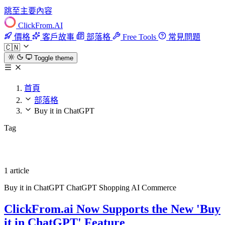
跳至主要內容
ClickFrom.
AI
價格
客戶故事
部落格
Free Tools
常見問題
🇨🇳
Toggle theme
首頁
部落格
Buy it in ChatGPT
Tag
Buy it in ChatGPT
1 article
Buy it in ChatGPT
ChatGPT Shopping
AI Commerce
ClickFrom.ai Now Supports the New 'Buy
it in ChatGPT' Feature