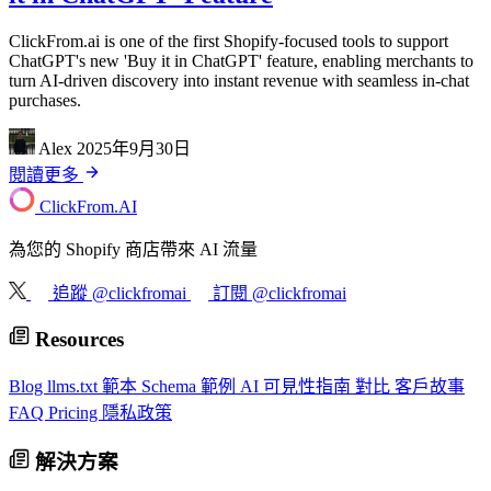
ClickFrom.ai is one of the first Shopify-focused tools to support
ChatGPT's new 'Buy it in ChatGPT' feature, enabling merchants to
turn AI-driven discovery into instant revenue with seamless in-chat
purchases.
Alex
2025年9月30日
閱讀更多
ClickFrom.
AI
為您的 Shopify 商店帶來 AI 流量
追蹤 @clickfromai
訂閱 @clickfromai
Resources
Blog
llms.txt 範本
Schema 範例
AI 可見性指南
對比
客戶故事
FAQ
Pricing
隱私政策
解決方案