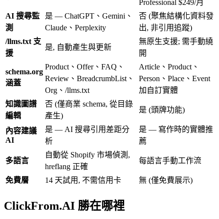
Professional $249/月
AI 搜尋監
是 — ChatGPT、Gemini、
否 (聚焦結構化資料發
測
Claude、Perplexity
出, 非引用追蹤)
/llms.txt 支
無原生支援; 需手動繞
是, 自動產生與更新
援
開
Product、Offer、FAQ、
Article、Product、
schema.org
Review、BreadcrumbList、
Person、Place、Event
涵蓋
Org、/llms.txt
加自訂實體
知識圖譜
否 (僅商業 schema, 從目錄
是 (頭牌功能)
編輯
產生)
是 — AI 搜尋引用差距分
是 — 寫作時的實體推
內容建議
AI
析
薦
自動從 Shopify 市場偵測,
多語言
每語言手動工作流
hreflang 正確
免費層
14 天試用, 不需信用卡
無 (僅免費展示)
ClickFrom.AI 勝在哪裡