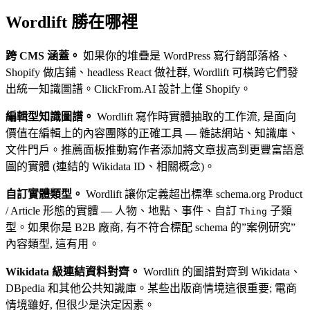
Wordlift 勝在哪裡
跨 CMS 涵蓋。
如果你的堆疊是 WordPress 寫行銷部落格、
Shopify 做店鋪、headless React 做社群, Wordlift 可橫跨它們發
出統一知識圖譜。ClickFrom.AI 設計上僅 Shopify。
編輯型知識圖譜。
Wordlift 寫作時實體抽取的工作流, 是面向
價值在編輯上的內容團隊的正確工具 — 雜誌網站、知識庫、
文件門戶。推薦面板推動寫作者添加將文章拔高到更豐富語意
圖的實體 (連結的 Wikidata ID、相關概念)。
自訂實體類型。
Wordlift 讓你定義超出標準 schema.org Product
/ Article 形態的實體 — 人物、地點、事件、自訂
子類
Thing
型。如果你是 B2B 廠商, 有不符合標配 schema 的”案例研究”
內容類型, 這有用。
Wikidata 級連結資料對齊。
Wordlift 的圖譜對齊到 Wikidata、
DBpedia 和其他公共知識庫。某些出版商情境這很重要; 電商
情境雖好, 但很少是決定因素。