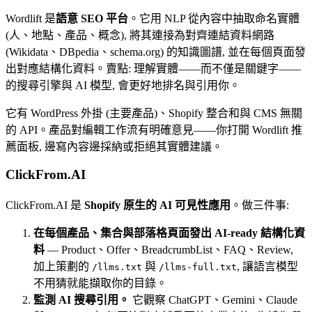
Wordlift 是
語意 SEO 平台
。它用 NLP 從內容中抽取命名實體
(人、地點、產品、概念), 將其連接為對齊連結資料網路
(Wikidata、DBpedia、schema.org) 的知識圖譜, 並在每個頁面發
出對應結構化資料。賣點: 理解實體——而不僅是關鍵字——
的搜尋引擎與 AI 模型, 會更好地排名與引用你。
它有 WordPress 外掛 (主要產品)、Shopify 整合和與 CMS 無關
的 API。產品對編輯工作流有明確意見——你打開 Wordlift 推
薦面板, 邊寫內容邊採納或拒絕其實體建議。
ClickFrom.AI
ClickFrom.AI 是
Shopify 原生的 AI 可見性應用
。做三件事:
在每個產品、集合與部落格頁面發出 AI-ready 結構化資
料
— Product、Offer、BreadcrumbList、FAQ、Review,
加上策劃的
與
, 讓語言模型
/llms.txt
/llms-full.txt
不用猜就能擷取你的目錄。
監測 AI 搜尋引用。
它觀察 ChatGPT、Gemini、Claude