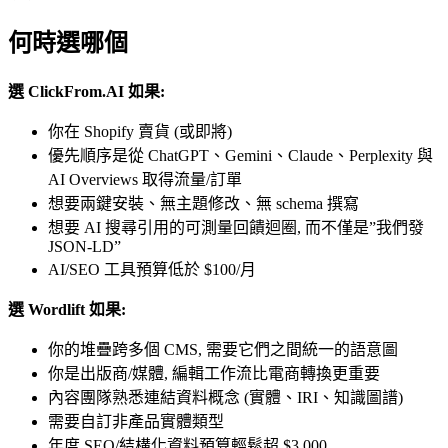
何時選哪個
選 ClickFrom.AI 如果:
你在 Shopify 賣貨 (或即將)
優先順序是從 ChatGPT、Gemini、Claude、Perplexity 與
AI Overviews 取得流量/訂單
想要兩鍵安裝、無主題修改、無 schema 撰寫
想要 AI 搜尋引用的可測量回饋迴圈, 而不僅是”我們發
JSON-LD”
AI/SEO 工具預算低於 $100/月
選 Wordlift 如果:
你的堆疊跨多個 CMS, 需要它們之間統一的語意圖
你是出版商/媒體, 編輯工作流比電商轉換更重要
內容團隊熟悉連結資料概念 (實體、IRI、知識圖譜)
需要自訂非產品實體類型
年度 SEO/結構化資料預算輕鬆超 $3,000