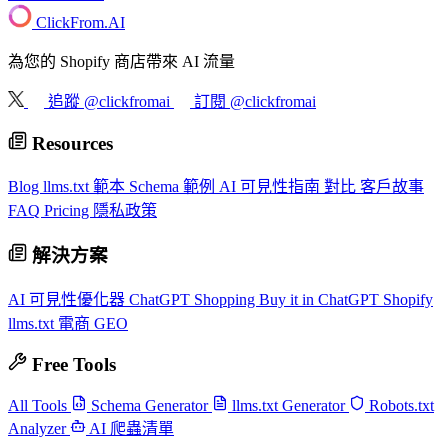
ClickFrom.
AI
為您的 Shopify 商店帶來 AI 流量
追蹤 @clickfromai
訂閱 @clickfromai
Resources
Blog
llms.txt 範本
Schema 範例
AI 可見性指南
對比
客戶故事
FAQ
Pricing
隱私政策
解決方案
AI 可見性優化器
ChatGPT Shopping
Buy it in ChatGPT
Shopify
llms.txt
電商 GEO
Free Tools
All Tools
Schema Generator
llms.txt Generator
Robots.txt
Analyzer
AI 爬蟲清單