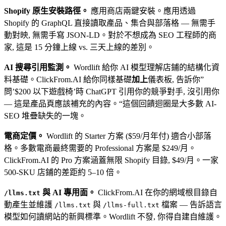
Shopify 原生安裝路徑。
應用商店兩鍵安裝。應用透過
Shopify 的 GraphQL 直接讀取產品、集合與部落格 — 無需手
動對映, 無需手寫 JSON-LD。對於不想成為 SEO 工程師的商
家, 這是 15 分鐘上線 vs. 三天上線的差別。
AI 搜尋引用監測。
Wordlift 給你 AI 模型理解店鋪的結構化資
料基礎。ClickFrom.AI 給你同樣基礎
加上
儀表板, 告訴你”
問’$200 以下遊戲椅’時 ChatGPT 引用你的競爭對手, 沒引用你
— 這是產品頁應該補充的內容。“這個回饋迴圈是大多數 AI-
SEO 堆疊缺失的一塊。
電商定價。
Wordlift 的 Starter 方案 ($59/月年付) 適合小部落
格。多數電商最終需要的 Professional 方案是 $249/月。
ClickFrom.AI 的 Pro 方案涵蓋無限 Shopify 目錄, $49/月。一家
500-SKU 店鋪的差距約 5–10 倍。
與 AI 專用面。
ClickFrom.AI 在你的網域根目錄自
/llms.txt
動產生並維護
與
檔案 — 告訴語言
/llms.txt
/llms-full.txt
模型如何讀網站的新興標準。Wordlift 不發, 你得自建自維護。