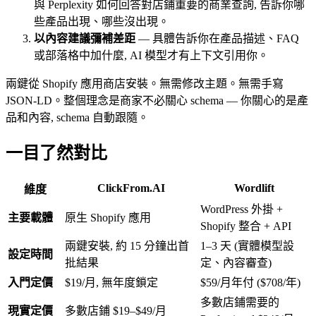
與 Perplexity 如何回答對店鋪重要的商業查詢, 告訴你哪
些產品出現、哪些沒出現。
以內容建議彌補差距
— 具體告訴你在產品描述、FAQ
或部落格中加什麼, AI 模型才有上下文引用你。
兩鍵從 Shopify 應用商店安裝。無需修改主題。無需手寫
JSON-LD。整個理念是商家不必關心 schema — 你關心的是產
品和內容, schema 自動跟隨。
一目了然對比
ClickFrom.AI
Wordlift
維度
WordPress 外掛 +
主要載體
原生 Shopify 應用
Shopify 整合 + API
兩鍵安裝, 約 15 分鐘出首
1–3 天 (實體模型設
設定時間
批結果
定、內容審查)
入門定價
$19/月, 無年度鎖定
$59/月年付 ($708/年)
多數店鋪需要的
現實定價
多數店鋪 $19–$49/月