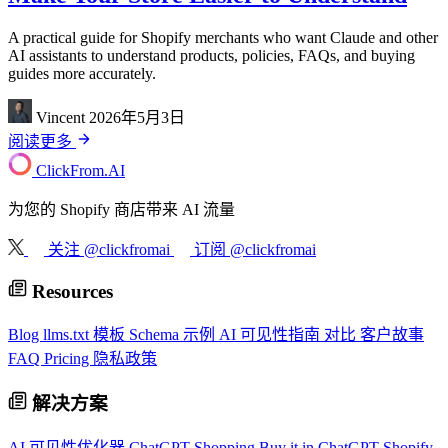
A practical guide for Shopify merchants who want Claude and other
AI assistants to understand products, policies, FAQs, and buying
guides more accurately.
Vincent
2026年5月3日
阅读更多
ClickFrom.
AI
为您的 Shopify 商店带来 AI 流量
关注 @clickfromai
订阅 @clickfromai
Resources
Blog
llms.txt 模板
Schema 示例
AI 可见性指南
对比
客户故事
FAQ
Pricing
隐私政策
解决方案
AI 可见性优化器
ChatGPT Shopping
Buy it in ChatGPT
Shopify