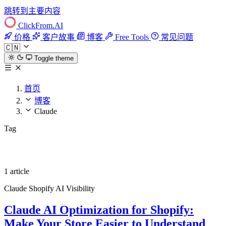
跳转到主要内容
ClickFrom.
AI
价格
客户故事
博客
Free Tools
常见问题
🇨🇳
Toggle theme
首页
博客
Claude
Tag
Claude
1 article
Claude
Shopify
AI Visibility
Claude AI Optimization for Shopify:
Make Your Store Easier to Understand