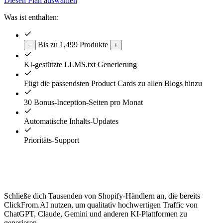
Diesen Plan auswählen
Was ist enthalten:
Bis zu 1,499 Produkte
−
+
KI-gestützte LLMS.txt Generierung
Fügt die passendsten Product Cards zu allen Blogs hinzu
30 Bonus-Inception-Seiten pro Monat
Automatische Inhalts-Updates
Prioritäts-Support
Bereit, deinen Shopify-Shop mit KI-
Sichtbarkeit und KI-Traffic zu boosten?
Schließe dich Tausenden von Shopify-Händlern an, die bereits
ClickFrom.AI nutzen, um qualitativ hochwertigen Traffic von
ChatGPT, Claude, Gemini und anderen KI-Plattformen zu
generieren.