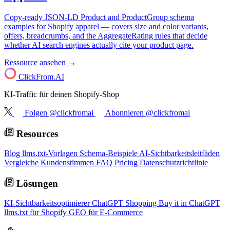
Copy-ready JSON-LD Product and ProductGroup schema
examples for Shopify apparel — covers size and color variants,
offers, breadcrumbs, and the AggregateRating rules that decide
whether AI search engines actually cite your product page.
Ressource ansehen →
ClickFrom.
AI
KI-Traffic für deinen Shopify-Shop
Folgen @clickfromai
Abonnieren @clickfromai
Resources
Blog
llms.txt-Vorlagen
Schema-Beispiele
AI-Sichtbarkeitsleitfäden
Vergleiche
Kundenstimmen
FAQ
Pricing
Datenschutzrichtlinie
Lösungen
KI-Sichtbarkeitsoptimierer
ChatGPT Shopping
Buy it in ChatGPT
llms.txt für Shopify
GEO für E-Commerce