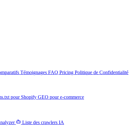
mparatifs
Témoignages
FAQ
Pricing
Politique de Confidentialité
ms.txt pour Shopify
GEO pour e-commerce
Analyzer
Liste des crawlers IA