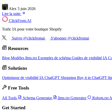
Alex
5 juin 2026
Lire la suite
ClickFrom.
AI
Trafic IA pour votre boutique Shopify
Suivre @clickfromai
S'abonner @clickfromai
Resources
Blog
Modèles llms.txt
Exemples de schéma
Guides de visibilité IA
Co
Solutions
Optimiseur de visibilité IA
ChatGPT Shopping
Buy it in ChatGPT
ll
Free Tools
All Tools
Schema Generator
llms.txt Generator
Robots.txt 
Get Started