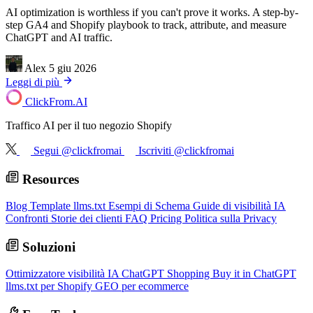
AI optimization is worthless if you can't prove it works. A step-by-
step GA4 and Shopify playbook to track, attribute, and measure
ChatGPT and AI traffic.
Alex
5 giu 2026
Leggi di più
ClickFrom.
AI
Traffico AI per il tuo negozio Shopify
Segui @clickfromai
Iscriviti @clickfromai
Resources
Blog
Template llms.txt
Esempi di Schema
Guide di visibilità IA
Confronti
Storie dei clienti
FAQ
Pricing
Politica sulla Privacy
Soluzioni
Ottimizzatore visibilità IA
ChatGPT Shopping
Buy it in ChatGPT
llms.txt per Shopify
GEO per ecommerce