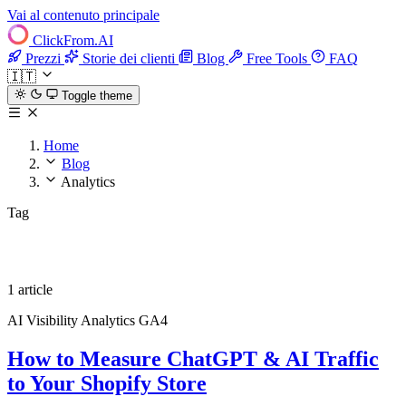
Vai al contenuto principale
ClickFrom.
AI
Prezzi
Storie dei clienti
Blog
Free Tools
FAQ
🇮🇹
Toggle theme
Home
Blog
Analytics
Tag
Analytics
1 article
AI Visibility
Analytics
GA4
How to Measure ChatGPT & AI Traffic
to Your Shopify Store