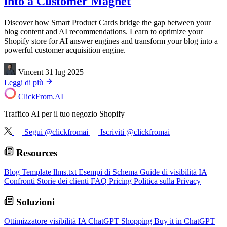
into a Customer Magnet
Discover how Smart Product Cards bridge the gap between your
blog content and AI recommendations. Learn to optimize your
Shopify store for AI answer engines and transform your blog into a
powerful customer acquisition engine.
Vincent
31 lug 2025
Leggi di più
ClickFrom.
AI
Traffico AI per il tuo negozio Shopify
Segui @clickfromai
Iscriviti @clickfromai
Resources
Blog
Template llms.txt
Esempi di Schema
Guide di visibilità IA
Confronti
Storie dei clienti
FAQ
Pricing
Politica sulla Privacy
Soluzioni
Ottimizzatore visibilità IA
ChatGPT Shopping
Buy it in ChatGPT