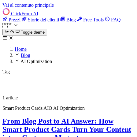
Vai al contenuto principale
ClickFrom.
AI
Prezzi
Storie dei clienti
Blog
Free Tools
FAQ
🇮🇹
Toggle theme
Home
Blog
AI Optimization
Tag
AI Optimization
1 article
Smart Product Cards
AIO
AI Optimization
From Blog Post to AI Answer: How
Smart Product Cards Turn Your Content