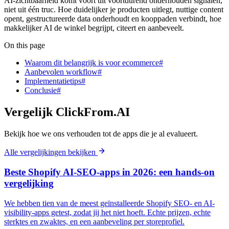
AI-zichtbaarheid komt voort uit voortdurend onderhouden signalen,
niet uit één truc. Hoe duidelijker je producten uitlegt, nuttige content
opent, gestructureerde data onderhoudt en kooppaden verbindt, hoe
makkelijker AI de winkel begrijpt, citeert en aanbeveelt.
On this page
Waarom dit belangrijk is voor ecommerce#
Aanbevolen workflow#
Implementatietips#
Conclusie#
Vergelijk ClickFrom.AI
Bekijk hoe we ons verhouden tot de apps die je al evalueert.
Alle vergelijkingen bekijken
Beste Shopify AI-SEO-apps in 2026: een hands-on
vergelijking
We hebben tien van de meest geïnstalleerde Shopify SEO- en AI-
visibility-apps getest, zodat jij het niet hoeft. Echte prijzen, echte
sterktes en zwaktes, en een aanbeveling per storeprofiel.