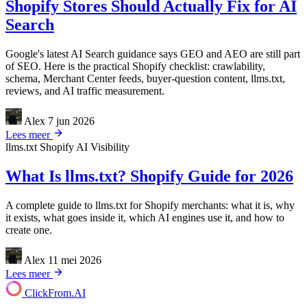
Shopify Stores Should Actually Fix for AI
Search
Google's latest AI Search guidance says GEO and AEO are still part
of SEO. Here is the practical Shopify checklist: crawlability,
schema, Merchant Center feeds, buyer-question content, llms.txt,
reviews, and AI traffic measurement.
Alex
7 jun 2026
Lees meer
llms.txt
Shopify
AI Visibility
What Is llms.txt? Shopify Guide for 2026
A complete guide to llms.txt for Shopify merchants: what it is, why
it exists, what goes inside it, which AI engines use it, and how to
create one.
Alex
11 mei 2026
Lees meer
ClickFrom.
AI