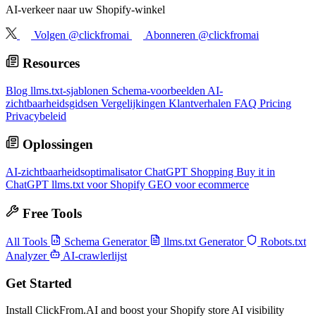
AI-verkeer naar uw Shopify-winkel
Volgen @clickfromai
Abonneren @clickfromai
Resources
Blog
llms.txt-sjablonen
Schema-voorbeelden
AI-
zichtbaarheidsgidsen
Vergelijkingen
Klantverhalen
FAQ
Pricing
Privacybeleid
Oplossingen
AI-zichtbaarheidsoptimalisator
ChatGPT Shopping
Buy it in
ChatGPT
llms.txt voor Shopify
GEO voor ecommerce
Free Tools
All Tools
Schema Generator
llms.txt Generator
Robots.txt
Analyzer
AI-crawlerlijst
Get Started
Install ClickFrom.AI and boost your Shopify store AI visibility