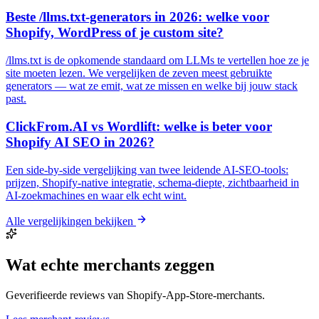
Beste /llms.txt-generators in 2026: welke voor
Shopify, WordPress of je custom site?
/llms.txt is de opkomende standaard om LLMs te vertellen hoe ze je
site moeten lezen. We vergelijken de zeven meest gebruikte
generators — wat ze emit, wat ze missen en welke bij jouw stack
past.
ClickFrom.AI vs Wordlift: welke is beter voor
Shopify AI SEO in 2026?
Een side-by-side vergelijking van twee leidende AI-SEO-tools:
prijzen, Shopify-native integratie, schema-diepte, zichtbaarheid in
AI-zoekmachines en waar elk echt wint.
Alle vergelijkingen bekijken
Wat echte merchants zeggen
Geverifieerde reviews van Shopify-App-Store-merchants.