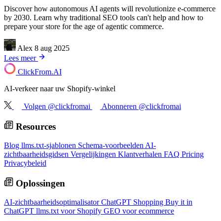
Discover how autonomous AI agents will revolutionize e-commerce
by 2030. Learn why traditional SEO tools can't help and how to
prepare your store for the age of agentic commerce.
Alex
8 aug 2025
Lees meer
ClickFrom.
AI
AI-verkeer naar uw Shopify-winkel
Volgen @clickfromai
Abonneren @clickfromai
Resources
Blog
llms.txt-sjablonen
Schema-voorbeelden
AI-
zichtbaarheidsgidsen
Vergelijkingen
Klantverhalen
FAQ
Pricing
Privacybeleid
Oplossingen
AI-zichtbaarheidsoptimalisator
ChatGPT Shopping
Buy it in
ChatGPT
llms.txt voor Shopify
GEO voor ecommerce