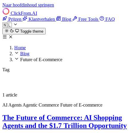
Naar hoofdinhoud springen
ClickFrom.
AI
Prijzen
Klantverhalen
Blog
Free Tools
FAQ
🇳🇱
Toggle theme
Home
Blog
Future of E-commerce
Tag
Future of E-commerce
1 article
AI Agents
Agentic Commerce
Future of E-commerce
The Future of Commerce: AI Shopping
Agents and the $1.7 Trillion Opportunity