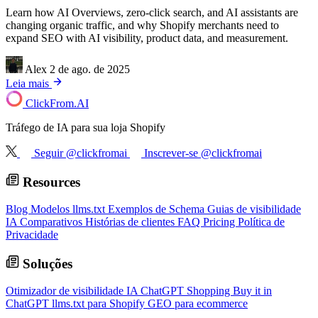
Learn how AI Overviews, zero-click search, and AI assistants are
changing organic traffic, and why Shopify merchants need to
expand SEO with AI visibility, product data, and measurement.
Alex
2 de ago. de 2025
Leia mais
ClickFrom.
AI
Tráfego de IA para sua loja Shopify
Seguir @clickfromai
Inscrever-se @clickfromai
Resources
Blog
Modelos llms.txt
Exemplos de Schema
Guias de visibilidade
IA
Comparativos
Histórias de clientes
FAQ
Pricing
Política de
Privacidade
Soluções
Otimizador de visibilidade IA
ChatGPT Shopping
Buy it in
ChatGPT
llms.txt para Shopify
GEO para ecommerce