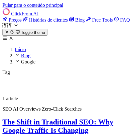
Pular para o conteúdo principal
ClickFrom.
AI
Preços
Histórias de clientes
Blog
Free Tools
FAQ
🇧🇷
Toggle theme
Início
Blog
Google
Tag
Google
1 article
SEO
AI Overviews
Zero-Click Searches
The Shift in Traditional SEO: Why
Google Traffic Is Changing