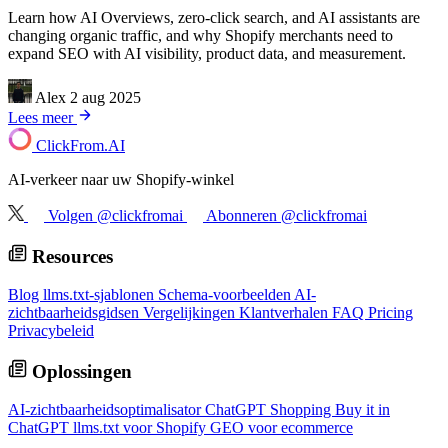
Learn how AI Overviews, zero-click search, and AI assistants are
changing organic traffic, and why Shopify merchants need to
expand SEO with AI visibility, product data, and measurement.
Alex
2 aug 2025
Lees meer
ClickFrom.
AI
AI-verkeer naar uw Shopify-winkel
Volgen @clickfromai
Abonneren @clickfromai
Resources
Blog
llms.txt-sjablonen
Schema-voorbeelden
AI-
zichtbaarheidsgidsen
Vergelijkingen
Klantverhalen
FAQ
Pricing
Privacybeleid
Oplossingen
AI-zichtbaarheidsoptimalisator
ChatGPT Shopping
Buy it in
ChatGPT
llms.txt voor Shopify
GEO voor ecommerce