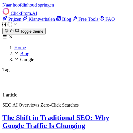
Naar hoofdinhoud springen
ClickFrom.
AI
Prijzen
Klantverhalen
Blog
Free Tools
FAQ
🇳🇱
Toggle theme
Home
Blog
Google
Tag
Google
1 article
SEO
AI Overviews
Zero-Click Searches
The Shift in Traditional SEO: Why
Google Traffic Is Changing