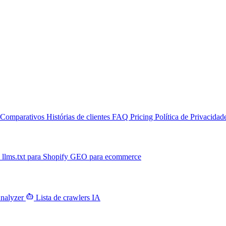
Comparativos
Histórias de clientes
FAQ
Pricing
Política de Privacidad
T
llms.txt para Shopify
GEO para ecommerce
Analyzer
Lista de crawlers IA