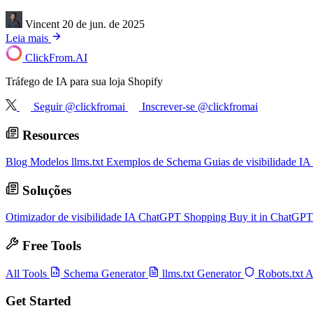
Vincent
20 de jun. de 2025
Leia mais
ClickFrom.
AI
Tráfego de IA para sua loja Shopify
Seguir @clickfromai
Inscrever-se @clickfromai
Resources
Blog
Modelos llms.txt
Exemplos de Schema
Guias de visibilidade IA
Soluções
Otimizador de visibilidade IA
ChatGPT Shopping
Buy it in ChatGP
Free Tools
All Tools
Schema Generator
llms.txt Generator
Robots.txt 
Get Started