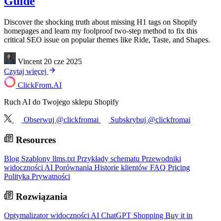
Guide
Discover the shocking truth about missing H1 tags on Shopify
homepages and learn my foolproof two-step method to fix this
critical SEO issue on popular themes like Ride, Taste, and Shapes.
Vincent
20 cze 2025
Czytaj więcej
ClickFrom.
AI
Ruch AI do Twojego sklepu Shopify
Obserwuj @clickfromai
Subskrybuj @clickfromai
Resources
Blog
Szablony llms.txt
Przykłady schematu
Przewodniki
widoczności AI
Porównania
Historie klientów
FAQ
Pricing
Polityka Prywatności
Rozwiązania
Optymalizator widoczności AI
ChatGPT Shopping
Buy it in