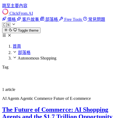
跳至主要內容
ClickFrom.
AI
價格
客戶故事
部落格
Free Tools
常見問題
🇨🇳
Toggle theme
首頁
部落格
Autonomous Shopping
Tag
Autonomous Shopping
1 article
AI Agents
Agentic Commerce
Future of E-commerce
The Future of Commerce: AI Shopping
Agents and the $1.7 Trillion Opportunity