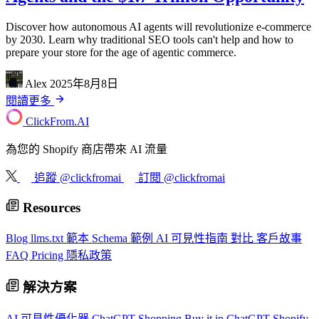
Discover how autonomous AI agents will revolutionize e-commerce
by 2030. Learn why traditional SEO tools can't help and how to
prepare your store for the age of agentic commerce.
Alex
2025年8月8日
閱讀更多
ClickFrom.
AI
為您的 Shopify 商店帶來 AI 流量
追蹤 @clickfromai
訂閱 @clickfromai
Resources
Blog
llms.txt 範本
Schema 範例
AI 可見性指南
對比
客戶故事
FAQ
Pricing
隱私政策
解決方案
AI 可見性優化器
ChatGPT Shopping
Buy it in ChatGPT
Shopify