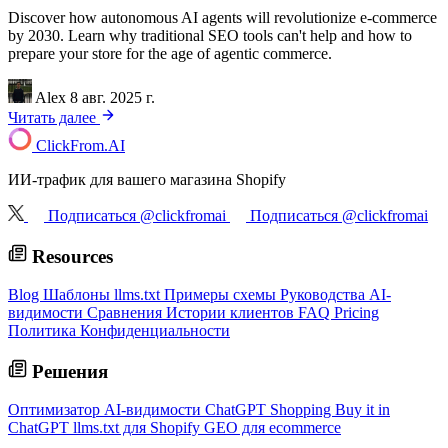
Discover how autonomous AI agents will revolutionize e-commerce
by 2030. Learn why traditional SEO tools can't help and how to
prepare your store for the age of agentic commerce.
Alex
8 авг. 2025 г.
Читать далее
ClickFrom.
AI
ИИ-трафик для вашего магазина Shopify
Подписаться @clickfromai
Подписаться @clickfromai
Resources
Blog
Шаблоны llms.txt
Примеры схемы
Руководства AI-
видимости
Сравнения
Истории клиентов
FAQ
Pricing
Политика Конфиденциальности
Решения
Оптимизатор AI-видимости
ChatGPT Shopping
Buy it in
ChatGPT
llms.txt для Shopify
GEO для ecommerce