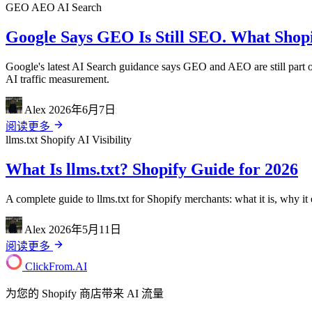
GEO
AEO
AI Search
Google Says GEO Is Still SEO. What Shopif
Google's latest AI Search guidance says GEO and AEO are still part of
AI traffic measurement.
Alex
2026年6月7日
阅读更多
llms.txt
Shopify
AI Visibility
What Is llms.txt? Shopify Guide for 2026
A complete guide to llms.txt for Shopify merchants: what it is, why it 
Alex
2026年5月11日
阅读更多
ClickFrom.
AI
为您的 Shopify 商店带来 AI 流量