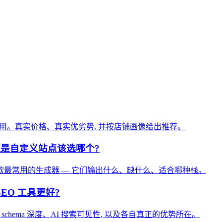
可见性应用。真实价格、真实优劣势, 并按店铺画像给出推荐。
ress 还是自定义站点该选哪个?
们对比七款最常用的生成器 — 它们输出什么、缺什么、适合哪种栈。
AI SEO 工具更好?
成、schema 深度、AI 搜索可见性, 以及各自真正的优势所在。