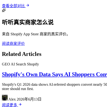
查看全部对比
听听真实商家怎么说
来自 Shopify App Store 商家的真实评价。
阅读商家评价
Related Articles
GEO
AI Search
Shopify
Shopify's Own Data Says AI Shoppers Con
Shopify's Q1 2026 data shows AI-referred shoppers convert nearly 50
store should run first.
Alex
2026年6月13日
阅读更多