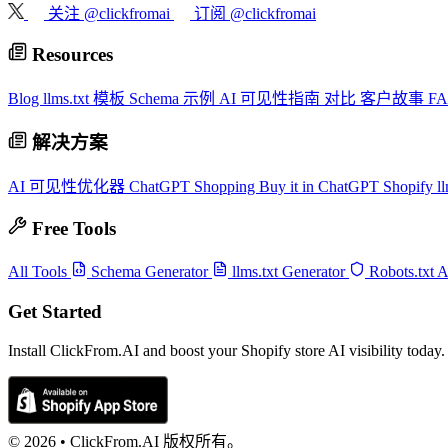
关注 @clickfromai
订阅 @clickfromai
Resources
Blog
llms.txt 模板
Schema 示例
AI 可见性指南
对比
客户故事
F
解决方案
AI 可见性优化器
ChatGPT Shopping
Buy it in ChatGPT
Shopify ll
Free Tools
All Tools
Schema Generator
llms.txt Generator
Robots.txt 
Get Started
Install ClickFrom.AI and boost your Shopify store AI visibility today.
© 2026 •
ClickFrom.
AI
版权所有。