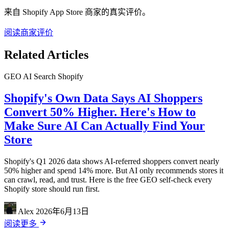
来自 Shopify App Store 商家的真实评价。
阅读商家评价
Related Articles
GEO
AI Search
Shopify
Shopify's Own Data Says AI Shoppers
Convert 50% Higher. Here's How to
Make Sure AI Can Actually Find Your
Store
Shopify's Q1 2026 data shows AI-referred shoppers convert nearly
50% higher and spend 14% more. But AI only recommends stores it
can crawl, read, and trust. Here is the free GEO self-check every
Shopify store should run first.
Alex
2026年6月13日
阅读更多