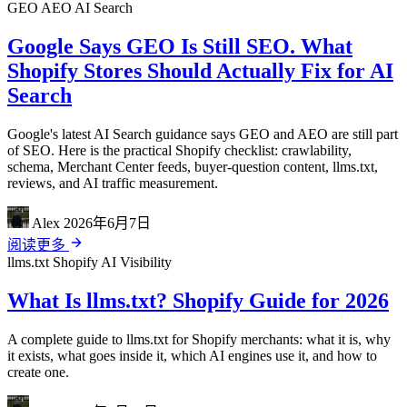
GEO
AEO
AI Search
Google Says GEO Is Still SEO. What
Shopify Stores Should Actually Fix for AI
Search
Google's latest AI Search guidance says GEO and AEO are still part
of SEO. Here is the practical Shopify checklist: crawlability,
schema, Merchant Center feeds, buyer-question content, llms.txt,
reviews, and AI traffic measurement.
Alex
2026年6月7日
阅读更多
llms.txt
Shopify
AI Visibility
What Is llms.txt? Shopify Guide for 2026
A complete guide to llms.txt for Shopify merchants: what it is, why
it exists, what goes inside it, which AI engines use it, and how to
create one.