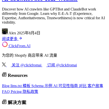
Discover how AI crawlers like GPTBot and ClaudeBot work
differently from Google. Learn why E-E-A-T (Experience,
Expertise, Authoritativeness, Trustworthiness) is now critical for AI
visibility.
Alex
2025年8月4日
阅读更多
ClickFrom.
AI
为您的 Shopify 商店带来 AI 流量
关注 @clickfromai
订阅 @clickfromai
Resources
Blog
llms.txt 模板
Schema 示例
AI 可见性指南
对比
客户故事
FAQ
Pricing
隐私政策
解决方案