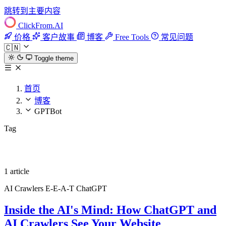
跳转到主要内容
ClickFrom.
AI
价格
客户故事
博客
Free Tools
常见问题
🇨🇳
Toggle theme
首页
博客
GPTBot
Tag
GPTBot
1 article
AI Crawlers
E-E-A-T
ChatGPT
Inside the AI's Mind: How ChatGPT and
AI Crawlers See Your Website