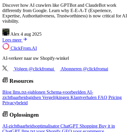
Discover how AI crawlers like GPTBot and ClaudeBot work
differently from Google. Learn why E-E-A-T (Experience,
Expertise, Authoritativeness, Trustworthiness) is now critical for AI
visibility.
Alex
4 aug 2025
Lees meer
ClickFrom.
AI
AI-verkeer naar uw Shopify-winkel
Volgen @clickfromai
Abonneren @clickfromai
Resources
Blog
llms.txt-sjablonen
Schema-voorbeelden
AI-
zichtbaarheidsgidsen
Vergelijkingen
Klantverhalen
FAQ
Pricing
Privacybeleid
Oplossingen
AI-zichtbaarheidsoptimalisator
ChatGPT Shopping
Buy it in
ChatGPT
llms.txt voor Shopify
GEO voor ecommerce