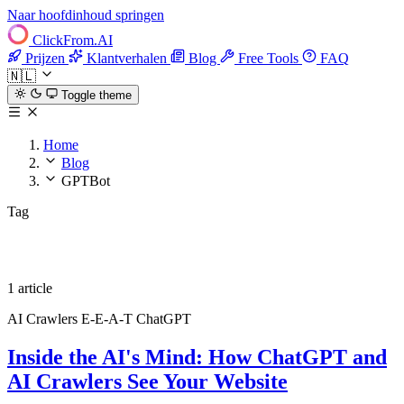
Naar hoofdinhoud springen
ClickFrom.
AI
Prijzen
Klantverhalen
Blog
Free Tools
FAQ
🇳🇱
Toggle theme
Home
Blog
GPTBot
Tag
GPTBot
1 article
AI Crawlers
E-E-A-T
ChatGPT
Inside the AI's Mind: How ChatGPT and
AI Crawlers See Your Website