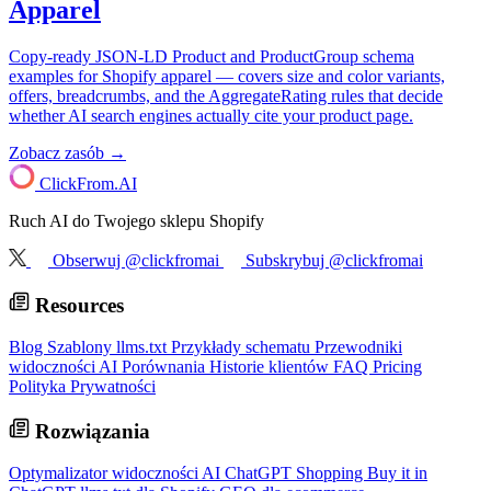
Apparel
Copy-ready JSON-LD Product and ProductGroup schema
examples for Shopify apparel — covers size and color variants,
offers, breadcrumbs, and the AggregateRating rules that decide
whether AI search engines actually cite your product page.
Zobacz zasób →
ClickFrom.
AI
Ruch AI do Twojego sklepu Shopify
Obserwuj @clickfromai
Subskrybuj @clickfromai
Resources
Blog
Szablony llms.txt
Przykłady schematu
Przewodniki
widoczności AI
Porównania
Historie klientów
FAQ
Pricing
Polityka Prywatności
Rozwiązania
Optymalizator widoczności AI
ChatGPT Shopping
Buy it in