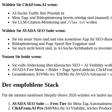
Wählen Sie ClickFrom.AI wenn:
AI-Suche-Traffic Ihre Priorität ist
Meta Tags und Bildoptimierung bereits erledigt sind (manuel
Sie LLM-Citation-Monitoring und
wollen
/llms.txt
Wählen Sie AVADA SEO Suite wenn:
Sie ein neuer Store sind und eine kostenlose App für SEO-Basi
Bildoptimierung und Page Speed Ihre Engpässe sind
Sie noch nicht bereit sind, in AI-Suche-Sichtbarkeit zu investie
Nutzen Sie beide wenn:
Sie volle Abdeckung über klassisches SEO + AI Visibility woll
AVADA Free Metas + Bilder + Page Speed abdeckt; ClickFrom.
Gesamtkosten: $19/Mo (vs. $39/Mo für AVADA Advanced + se
Der empfohlene Stack
Für die meisten modernen Shopify-Stores 2026 würden wir laufen las
AVADA SEO Suite — Free-Tier
für Meta-Tag-Automatisieru
ClickFrom.AI Pro
($49/Mo) für AI Visibility, reiches Prod