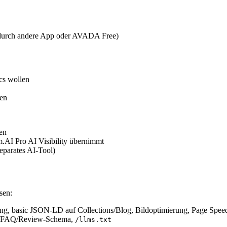
l, durch andere App oder AVADA Free)
cs wollen
ren
en
AI Pro AI Visibility übernimmt
parates AI-Tool)
sen:
ng, basic JSON-LD auf Collections/Blog, Bildoptimierung, Page Spee
uct/FAQ/Review-Schema,
/llms.txt