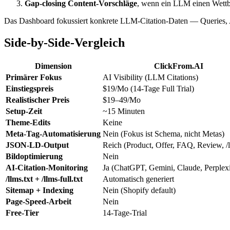
Gap-closing Content-Vorschläge
, wenn ein LLM einen Wettbew
Das Dashboard fokussiert konkrete LLM-Citation-Daten — Queries,
Side-by-Side-Vergleich
Dimension
ClickFrom.AI
Primärer Fokus
AI Visibility (LLM Citations)
Einstiegspreis
$19/Mo (14-Tage Full Trial)
Realistischer Preis
$19–49/Mo
Setup-Zeit
~15 Minuten
Theme-Edits
Keine
Meta-Tag-Automatisierung
Nein (Fokus ist Schema, nicht Metas)
JSON-LD-Output
Reich (Product, Offer, FAQ, Review, /l
Bildoptimierung
Nein
AI-Citation-Monitoring
Ja (ChatGPT, Gemini, Claude, Perplexi
/llms.txt + /llms-full.txt
Automatisch generiert
Sitemap + Indexing
Nein (Shopify default)
Page-Speed-Arbeit
Nein
Free-Tier
14-Tage-Trial