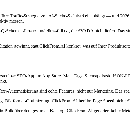
re Traffic-Strategie von AI-Suche-Sichtbarkeit abhängt — und 2026 t
aktiv messen.
Q-Schema, /llms.txt und /llms-full.txt, die AVADA nicht liefert. Das s
tation gewinnt, sagt ClickFrom.AI konkret, was auf Ihrer Produktsei
stenlose SEO-App im App Store. Meta Tags, Sitemap, basic JSON-LD, 
nkt.
-Automatisierung sind echte Features, nicht nur Marketing. Das spa
ng, Bildformat-Optimierung. ClickFrom.AI berührt Page Speed nicht;
 Bulk über den gesamten Katalog. ClickFrom.AI generiert keine Meta T