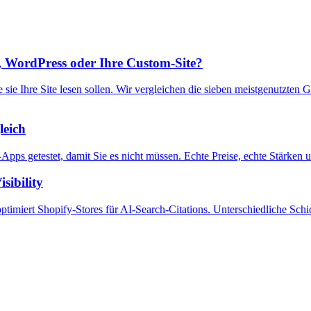
y, WordPress oder Ihre Custom-Site?
sie Ihre Site lesen sollen. Wir vergleichen die sieben meistgenutzten
leich
-Apps getestet, damit Sie es nicht müssen. Echte Preise, echte Stärken
sibility
 optimiert Shopify-Stores für AI-Search-Citations. Unterschiedliche S