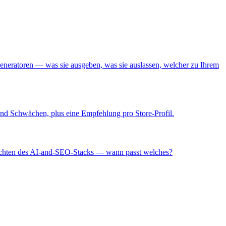
 Generatoren — was sie ausgeben, was sie auslassen, welcher zu Ihrem
 und Schwächen, plus eine Empfehlung pro Store-Profil.
chichten des AI-and-SEO-Stacks — wann passt welches?