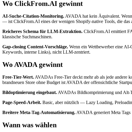
Wo ClickFrom.AI gewinnt
AI-Suche-Citation-Monitoring.
AVADA hat kein Äquivalent. Wenn Ih
— ist ClickFrom.AI eines der wenigen Shopify-native Tools, die das 
Reicheres Schema für LLM-Extraktion.
ClickFrom.AI emittiert FA
klassische Suchmaschinen.
Gap-closing Content-Vorschläge.
Wenn ein Wettbewerber eine AI-Ci
Keywords, interne Links), nicht LLM-zentriert.
Wo AVADA gewinnt
Free-Tier-Wert.
AVADAs Free-Tier deckt mehr ab als jede andere ko
brandneuen Store ohne Budget ist AVADA der offensichtliche Startpu
Bildoptimierung eingebaut.
AVADAs Bildkomprimierung und Alt-Text
Page-Speed-Arbeit.
Basic, aber nützlich — Lazy Loading, Preloadi
Breitere Meta-Tag-Automatisierung.
AVADA generiert Meta Tags in
Wann was wählen