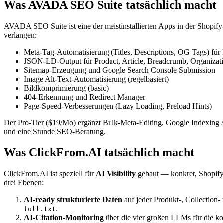
Was AVADA SEO Suite tatsächlich macht
AVADA SEO Suite ist eine der meistinstallierten Apps in der Shopif
verlangen:
Meta-Tag-Automatisierung (Titles, Descriptions, OG Tags) für 
JSON-LD-Output für Product, Article, Breadcrumb, Organizat
Sitemap-Erzeugung und Google Search Console Submission
Image Alt-Text-Automatisierung (regelbasiert)
Bildkomprimierung (basic)
404-Erkennung und Redirect Manager
Page-Speed-Verbesserungen (Lazy Loading, Preload Hints)
Der Pro-Tier ($19/Mo) ergänzt Bulk-Meta-Editing, Google Indexing 
und eine Stunde SEO-Beratung.
Was ClickFrom.AI tatsächlich macht
ClickFrom.AI ist speziell für
AI Visibility
gebaut — konkret, Shopify-
drei Ebenen:
AI-ready strukturierte Daten
auf jeder Produkt-, Collection
.
full.txt
AI-Citation-Monitoring
über die vier großen LLMs für die ko