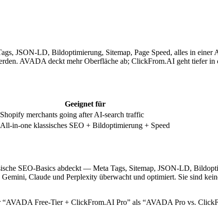
gs, JSON-LD, Bildoptimierung, Sitemap, Page Speed, alles in einer App
erden. AVADA deckt mehr Oberfläche ab; ClickFrom.AI geht tiefer in
Geeignet für
Shopify merchants going after AI-search traffic
All-in-one klassisches SEO + Bildoptimierung + Speed
ssische SEO-Basics abdeckt — Meta Tags, Sitemap, JSON-LD, Bildopti
, Gemini, Claude und Perplexity überwacht und optimiert. Sie sind kei
eher “AVADA Free-Tier + ClickFrom.AI Pro” als “AVADA Pro vs. Click