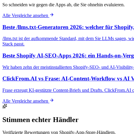
So schneiden wir gegen die Apps ab, die Sie ohnehin evaluieren.
Alle Vergleiche ansehen
Beste /llms.txt-Generatoren 2026: welcher für Shopif
/llms.txt ist der aufkommende Standard, mit dem Sie LLMs sagen, wie 
Stack passt.
Beste Shopify AI-SEO-Apps 2026: ein Hands-on-Verg
Wir haben zehn der meistinstallierten Shopify-SEO- und AI-Visibility
ClickFrom.AI vs Frase: AI-Content-Workflow vs AI Vi
Frase erzeugt KI-gestützte Content-Briefs und Drafts. ClickFrom.AI
Alle Vergleiche ansehen
Stimmen echter Händler
Verifizierte Bewertungen von Shopify-App-Store-Händlern.