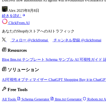
Discover how autonomous AI agents will revolutionize e-commerce by 
Alex
2025年8月8日
続きを読む
ClickFrom.
AI
あなたのShopifyストアへのAIトラフィック
フォロー @clickfromai
チャンネル登録 @clickfromai
Resources
Blog
llms.txt テンプレート
Schema サンプル
AI 可視性ガイド
ソリューション
AI可視性オプティマイザー
ChatGPT Shopping
Buy it in ChatG
Free Tools
All Tools
Schema Generator
llms.txt Generator
Robots.txt 