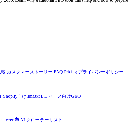
2030. Learn why traditional SEO tools can't help and how to prepare 
比較
カスタマーストーリー
FAQ
Pricing
プライバシーポリシー
PT
Shopify向けllms.txt
Eコマース向けGEO
Analyzer
AI クローラーリスト