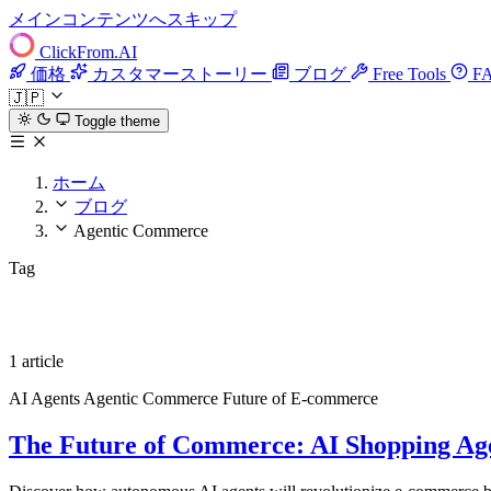
メインコンテンツへスキップ
ClickFrom.
AI
価格
カスタマーストーリー
ブログ
Free Tools
F
🇯🇵
Toggle theme
ホーム
ブログ
Agentic Commerce
Tag
Agentic Commerce
1 article
AI Agents
Agentic Commerce
Future of E-commerce
The Future of Commerce: AI Shopping Agen