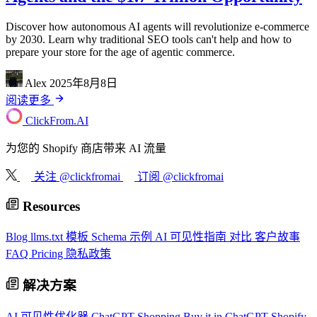
Discover how autonomous AI agents will revolutionize e-commerce
by 2030. Learn why traditional SEO tools can't help and how to
prepare your store for the age of agentic commerce.
Alex
2025年8月8日
阅读更多
ClickFrom.
AI
为您的 Shopify 商店带来 AI 流量
关注 @clickfromai
订阅 @clickfromai
Resources
Blog
llms.txt 模板
Schema 示例
AI 可见性指南
对比
客户故事
FAQ
Pricing
隐私政策
解决方案
AI 可见性优化器
ChatGPT Shopping
Buy it in ChatGPT
Shopify