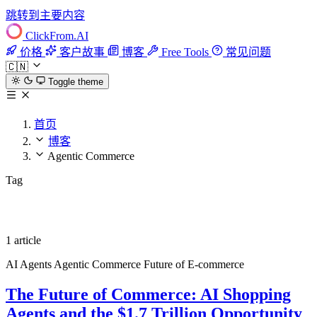
跳转到主要内容
ClickFrom.
AI
价格
客户故事
博客
Free Tools
常见问题
🇨🇳
Toggle theme
首页
博客
Agentic Commerce
Tag
Agentic Commerce
1 article
AI Agents
Agentic Commerce
Future of E-commerce
The Future of Commerce: AI Shopping
Agents and the $1.7 Trillion Opportunity