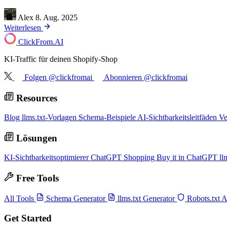
Alex
8. Aug. 2025
Weiterlesen
ClickFrom.
AI
KI-Traffic für deinen Shopify-Shop
Folgen @clickfromai
Abonnieren @clickfromai
Resources
Blog
llms.txt-Vorlagen
Schema-Beispiele
AI-Sichtbarkeitsleitfäden
Ve
Lösungen
KI-Sichtbarkeitsoptimierer
ChatGPT Shopping
Buy it in ChatGPT
ll
Free Tools
All Tools
Schema Generator
llms.txt Generator
Robots.txt 
Get Started