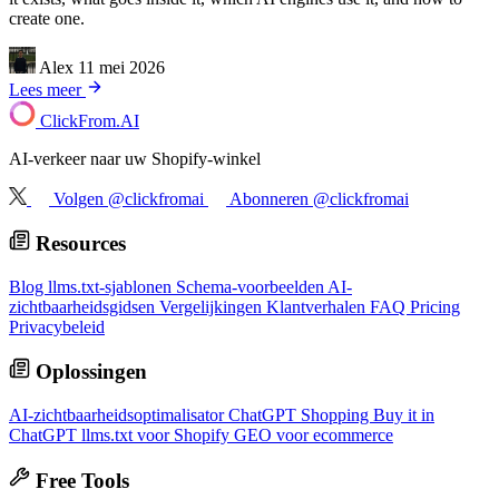
create one.
Alex
11 mei 2026
Lees meer
ClickFrom.
AI
AI-verkeer naar uw Shopify-winkel
Volgen @clickfromai
Abonneren @clickfromai
Resources
Blog
llms.txt-sjablonen
Schema-voorbeelden
AI-
zichtbaarheidsgidsen
Vergelijkingen
Klantverhalen
FAQ
Pricing
Privacybeleid
Oplossingen
AI-zichtbaarheidsoptimalisator
ChatGPT Shopping
Buy it in
ChatGPT
llms.txt voor Shopify
GEO voor ecommerce
Free Tools