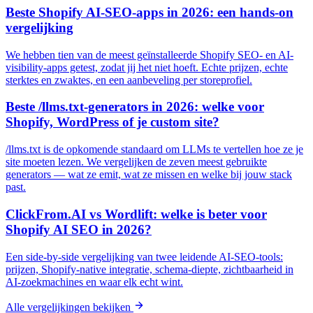
Beste Shopify AI-SEO-apps in 2026: een hands-on
vergelijking
We hebben tien van de meest geïnstalleerde Shopify SEO- en AI-
visibility-apps getest, zodat jij het niet hoeft. Echte prijzen, echte
sterktes en zwaktes, en een aanbeveling per storeprofiel.
Beste /llms.txt-generators in 2026: welke voor
Shopify, WordPress of je custom site?
/llms.txt is de opkomende standaard om LLMs te vertellen hoe ze je
site moeten lezen. We vergelijken de zeven meest gebruikte
generators — wat ze emit, wat ze missen en welke bij jouw stack
past.
ClickFrom.AI vs Wordlift: welke is beter voor
Shopify AI SEO in 2026?
Een side-by-side vergelijking van twee leidende AI-SEO-tools:
prijzen, Shopify-native integratie, schema-diepte, zichtbaarheid in
AI-zoekmachines en waar elk echt wint.
Alle vergelijkingen bekijken