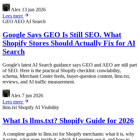
Alex
13 jun 2026
Lees meer
GEO
AEO
AI Search
Google Says GEO Is Still SEO. What
Shopify Stores Should Actually Fix for AI
Search
Google's latest AI Search guidance says GEO and AEO are still part
of SEO. Here is the practical Shopify checklist: crawlability,
schema, Merchant Center feeds, buyer-question content, llms.txt,
reviews, and AI traffic measurement.
Alex
7 jun 2026
Lees meer
llms.txt
Shopify
AI Visibility
What Is llms.txt? Shopify Guide for 2026
A complete guide to llms.txt for Shopify merchants: what it is, why
it exists, what goes inside it, which AI engines use it, and how to