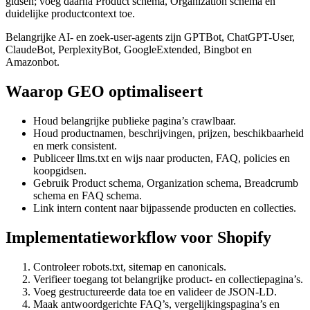
gidsen; voeg daarna Product schema, Organization schema en
duidelijke productcontext toe.
Belangrijke AI- en zoek-user-agents zijn GPTBot, ChatGPT-User,
ClaudeBot, PerplexityBot, GoogleExtended, Bingbot en
Amazonbot.
Waarop GEO optimaliseert
Houd belangrijke publieke pagina’s crawlbaar.
Houd productnamen, beschrijvingen, prijzen, beschikbaarheid
en merk consistent.
Publiceer llms.txt en wijs naar producten, FAQ, policies en
koopgidsen.
Gebruik Product schema, Organization schema, Breadcrumb
schema en FAQ schema.
Link intern content naar bijpassende producten en collecties.
Implementatieworkflow voor Shopify
Controleer robots.txt, sitemap en canonicals.
Verifieer toegang tot belangrijke product- en collectiepagina’s.
Voeg gestructureerde data toe en valideer de JSON-LD.
Maak antwoordgerichte FAQ’s, vergelijkingspagina’s en