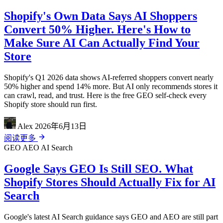
Shopify's Own Data Says AI Shoppers
Convert 50% Higher. Here's How to
Make Sure AI Can Actually Find Your
Store
Shopify's Q1 2026 data shows AI-referred shoppers convert nearly
50% higher and spend 14% more. But AI only recommends stores it
can crawl, read, and trust. Here is the free GEO self-check every
Shopify store should run first.
Alex
2026年6月13日
阅读更多
GEO
AEO
AI Search
Google Says GEO Is Still SEO. What
Shopify Stores Should Actually Fix for AI
Search
Google's latest AI Search guidance says GEO and AEO are still part