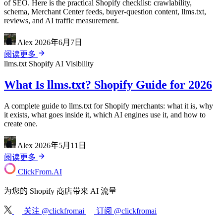
of SEO. Here is the practical Shopify checklist: crawlability,
schema, Merchant Center feeds, buyer-question content, llms.txt,
reviews, and AI traffic measurement.
Alex
2026年6月7日
阅读更多
llms.txt
Shopify
AI Visibility
What Is llms.txt? Shopify Guide for 2026
A complete guide to llms.txt for Shopify merchants: what it is, why
it exists, what goes inside it, which AI engines use it, and how to
create one.
Alex
2026年5月11日
阅读更多
ClickFrom.
AI
为您的 Shopify 商店带来 AI 流量
关注 @clickfromai
订阅 @clickfromai