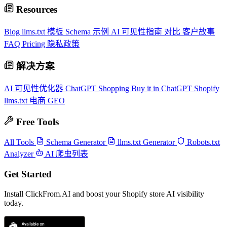
Resources
Blog
llms.txt 模板
Schema 示例
AI 可见性指南
对比
客户故事
FAQ
Pricing
隐私政策
解决方案
AI 可见性优化器
ChatGPT Shopping
Buy it in ChatGPT
Shopify
llms.txt
电商 GEO
Free Tools
All Tools
Schema Generator
llms.txt Generator
Robots.txt
Analyzer
AI 爬虫列表
Get Started
Install ClickFrom.AI and boost your Shopify store AI visibility
today.