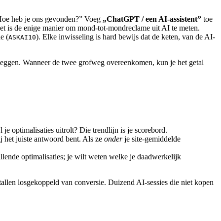
 „Hoe heb je ons gevonden?” Voeg
„ChatGPT / een AI-assistent”
toe
 Het is de enige manier om mond-tot-mondreclame uit AI te meten.
e (
). Elke inwisseling is hard bewijs dat de keten, van de AI-
ASKAI10
leggen. Wanneer de twee grofweg overeenkomen, kun je het getal
e optimalisaties uitrolt? Die trendlijn is je scorebord.
 het juiste antwoord bent. Als ze
onder
je site-gemiddelde
lende optimalisaties; je wilt weten welke je daadwerkelijk
ntallen losgekoppeld van conversie. Duizend AI-sessies die niet kopen