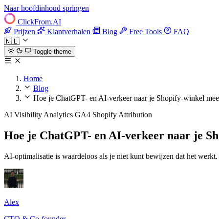
Naar hoofdinhoud springen
ClickFrom.
AI
Prijzen
Klantverhalen
Blog
Free Tools
FAQ
🇳🇱
Toggle theme
Home
Blog
Hoe je ChatGPT- en AI-verkeer naar je Shopify-winkel mee
AI Visibility
Analytics
GA4
Shopify
Attribution
Hoe je ChatGPT- en AI-verkeer naar je Sh
AI-optimalisatie is waardeloos als je niet kunt bewijzen dat het wer
Alex
CTO & Co-founder