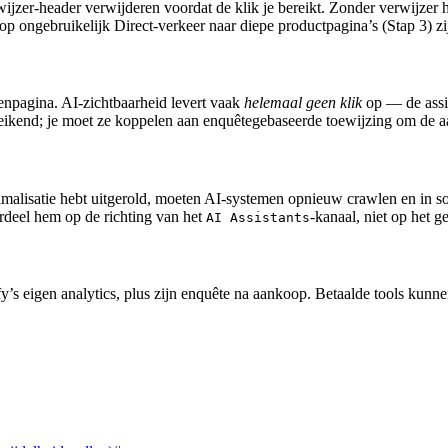
ijzer-header verwijderen voordat de klik je bereikt. Zonder verwijzer h
n op ongebruikelijk Direct-verkeer naar diepe productpagina’s (Stap 3) 
enpagina. AI-zichtbaarheid levert vaak
helemaal geen klik
op — de assis
reikend; je moet ze koppelen aan enquêtegebaseerde toewijzing om de 
ptimalisatie hebt uitgerold, moeten AI-systemen opnieuw crawlen en in 
rdeel hem op de richting van het
-kanaal, niet op het g
AI Assistants
fy’s eigen analytics, plus zijn enquête na aankoop. Betaalde tools kun