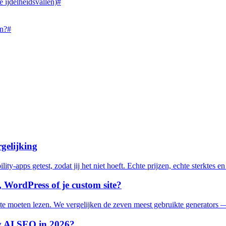
 ijdelheidsvallen)#
en?#
gelijking
y-apps getest, zodat jij het niet hoeft. Echte prijzen, echte sterktes e
, WordPress of je custom site?
ite moeten lezen. We vergelijken de zeven meest gebruikte generators —
fy AI SEO in 2026?