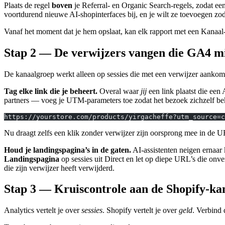
Plaats de regel
boven
je Referral- en Organic Search-regels, zodat ee
voortdurend nieuwe AI-shopinterfaces bij, en je wilt ze toevoegen zod
Vanaf het moment dat je hem opslaat, kan elk rapport met een Kanaal-di
Stap 2 — De verwijzers vangen die GA4 mi
De kanaalgroep werkt alleen op sessies die met een verwijzer aankom
Tag elke link die je beheert.
Overal waar
jij
een link plaatst die ee
partners — voeg je UTM-parameters toe zodat het bezoek zichzelf b
https://yourstore.com/products/yirgacheffe?utm_source=c
Nu draagt zelfs een klik zonder verwijzer zijn oorsprong mee in de
Houd je landingspagina’s in de gaten.
AI-assistenten neigen ernaar 
Landingspagina
op sessies uit Direct en let op diepe URL’s die onve
die zijn verwijzer heeft verwijderd.
Stap 3 — Kruiscontrole aan de Shopify-ka
Analytics vertelt je over
sessies
. Shopify vertelt je over
geld
. Verbind 