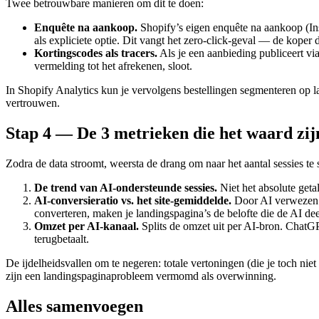
Twee betrouwbare manieren om dit te doen:
Enquête na aankoop.
Shopify’s eigen enquête na aankoop (In
als expliciete optie. Dit vangt het zero-click-geval — de koper
Kortingscodes als tracers.
Als je een aanbieding publiceert via
vermelding tot het afrekenen, sloot.
In Shopify Analytics kun je vervolgens bestellingen segmenteren op 
vertrouwen.
Stap 4 — De 3 metrieken die het waard zijn
Zodra de data stroomt, weersta de drang om naar het aantal sessies te s
De trend van AI-ondersteunde sessies.
Niet het absolute get
AI-conversieratio vs. het site-gemiddelde.
Door AI verwezen ko
converteren, maken je landingspagina’s de belofte die de AI dee
Omzet per AI-kanaal.
Splits de omzet uit per AI-bron. ChatGP
terugbetaalt.
De ijdelheidsvallen om te negeren: totale vertoningen (die je toch ni
zijn een landingspaginaprobleem vermomd als overwinning.
Alles samenvoegen