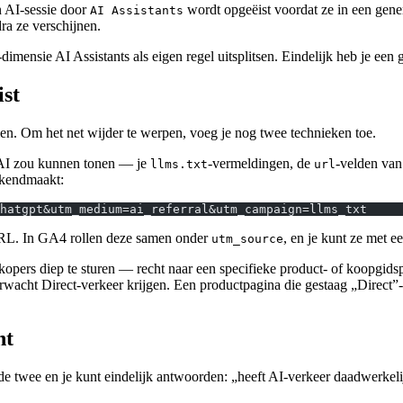
n AI-sessie door
wordt opgeëist voordat ze in een gene
AI Assistants
ra ze verschijnen.
mensie AI Assistants als eigen regel uitsplitsen. Eindelijk heb je een 
st
en. Om het net wijder te werpen, voeg je nog twee technieken toe.
n AI zou kunnen tonen — je
-vermeldingen, de
-velden van
llms.txt
url
ekendmaakt:
hatgpt&utm_medium=ai_referral&utm_campaign=llms_txt
 URL. In GA4 rollen deze samen onder
, en je kunt ze met e
utm_source
kopers diep te sturen — recht naar een specifieke product- of koopgids
rwacht Direct-verkeer krijgen. Een productpagina die gestaag „Direct”-be
nt
de twee en je kunt eindelijk antwoorden: „heeft AI-verkeer daadwerkeli