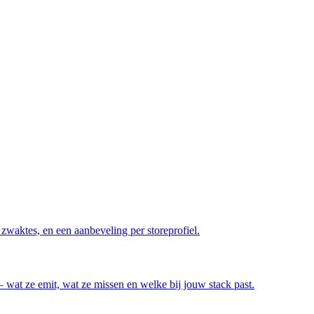
n zwaktes, en een aanbeveling per storeprofiel.
 wat ze emit, wat ze missen en welke bij jouw stack past.