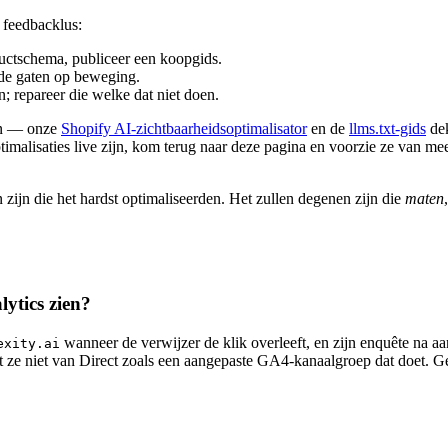
 feedbacklus:
ductschema, publiceer een koopgids.
 de gaten op beweging.
; repareer die welke dat niet doen.
dan — onze
Shopify AI-zichtbaarheidsoptimalisator
en de
llms.txt-gids
dek
malisaties live zijn, kom terug naar deze pagina en voorzie ze van meeti
zijn die het hardst optimaliseerden. Het zullen degenen zijn die
maten
ytics zien?
wanneer de verwijzer de klik overleeft, en zijn enquête na aa
exity.ai
t ze niet van Direct zoals een aangepaste GA4-kanaalgroep dat doet.