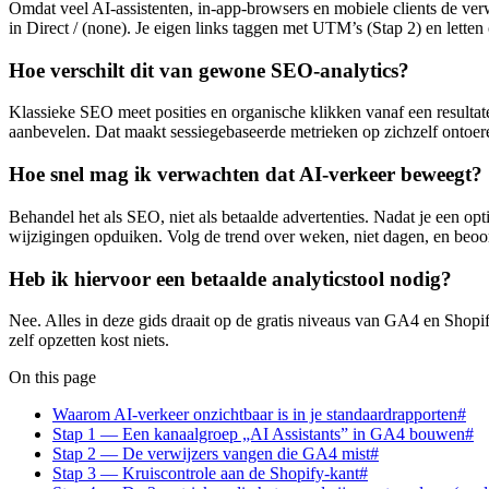
Omdat veel AI-assistenten, in-app-browsers en mobiele clients de verw
in Direct / (none). Je eigen links taggen met UTM’s (Stap 2) en lette
Hoe verschilt dit van gewone SEO-analytics?
Klassieke SEO meet posities en organische klikken vanaf een resultat
aanbevelen. Dat maakt sessiegebaseerde metrieken op zichzelf ontoe
Hoe snel mag ik verwachten dat AI-verkeer beweegt?
Behandel het als SEO, niet als betaalde advertenties. Nadat je een o
wijzigingen opduiken. Volg de trend over weken, niet dagen, en beoo
Heb ik hiervoor een betaalde analyticstool nodig?
Nee. Alles in deze gids draait op de gratis niveaus van GA4 en Shopi
zelf opzetten kost niets.
On this page
Waarom AI-verkeer onzichtbaar is in je standaardrapporten#
Stap 1 — Een kanaalgroep „AI Assistants” in GA4 bouwen#
Stap 2 — De verwijzers vangen die GA4 mist#
Stap 3 — Kruiscontrole aan de Shopify-kant#