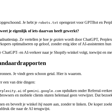
 opgeschoond. Je hebt je
opengezet voor GPTBot en Perplex
robots.txt
weet je eigenlijk of iets daarvan heeft gewerkt?
lisatiestap. Ze vertellen je hoe je
gezien
wordt door ChatGPT, Perplexit
erkopers optimaliseren op geloof, zonder enig idee of AI-assistenten hu
je ChatGPT- en AI-verkeer naar je Shopify-winkel volgt, toewijst en meet
tandaardrapporten
onnen. Je vindt geen schoon getal. Hier is waarom.
er een van drie dingen:
of
opduiken onder Referral-verkeer
rplexity.ai
gemini.google.com
browsers en mobiele clients sturen helemaal geen verwijzer. Dat bezoe
men en beveelt je winkel
bij naam
aan, zonder te linken. De koper zoekt 
fdruk die naar de AI terugwijst.