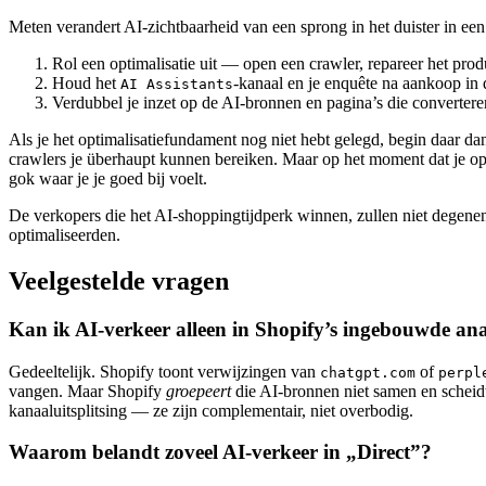
Meten verandert AI-zichtbaarheid van een sprong in het duister in een
Rol een optimalisatie uit — open een crawler, repareer het pro
Houd het
-kanaal en je enquête na aankoop in
AI Assistants
Verdubbel je inzet op de AI-bronnen en pagina’s die converteren
Als je het optimalisatiefundament nog niet hebt gelegd, begin daar 
crawlers je überhaupt kunnen bereiken. Maar op het moment dat je opti
gok waar je je goed bij voelt.
De verkopers die het AI-shoppingtijdperk winnen, zullen niet degenen 
optimaliseerden.
Veelgestelde vragen
Kan ik AI-verkeer alleen in Shopify’s ingebouwde anal
Gedeeltelijk. Shopify toont verwijzingen van
of
chatgpt.com
perpl
vangen. Maar Shopify
groepeert
die AI-bronnen niet samen en scheid
kanaaluitsplitsing — ze zijn complementair, niet overbodig.
Waarom belandt zoveel AI-verkeer in „Direct”?