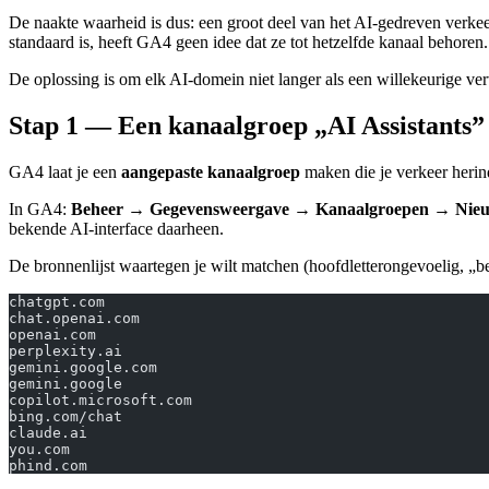
De naakte waarheid is dus: een groot deel van het AI-gedreven verkeer
standaard is, heeft GA4 geen idee dat ze tot hetzelfde kanaal behoren.
De oplossing is om elk AI-domein niet langer als een willekeurige verw
Stap 1 — Een kanaalgroep „AI Assistants
GA4 laat je een
aangepaste kanaalgroep
maken die je verkeer herind
In GA4:
Beheer → Gegevensweergave → Kanaalgroepen → Nieu
bekende AI-interface daarheen.
De bronnenlijst waartegen je wilt matchen (hoofdletterongevoelig, „be
chatgpt.com
chat.openai.com
openai.com
perplexity.ai
gemini.google.com
gemini.google
copilot.microsoft.com
bing.com/chat
claude.ai
you.com
phind.com