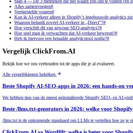
Stap 4 — De 3 metrieken die het waard zijn om te volgen (en de
Alles samenvoegen#
Veelgestelde vragen#
Kan ik AI-verkeer alleen in Shopify’s ingebouwde analytics zi
Waarom belandt zoveel AI-verkeer in „Direct”?#
Hoe verschilt dit van gewone SEO-analytics?#
Hoe snel mag ik verwachten dat AI-verkeer beweegt?#
Heb ik hiervoor een betaalde analyticstool nodig?#
Vergelijk ClickFrom.AI
Bekijk hoe we ons verhouden tot de apps die je al evalueert.
Alle vergelijkingen bekijken
Beste Shopify AI-SEO-apps in 2026: een hands-on ver
We hebben tien van de meest geïnstalleerde Shopify SEO- en AI-visibilit
Beste /llms.txt-generators in 2026: welke voor Shopify
/llms.txt is de opkomende standaard om LLMs te vertellen hoe ze je s
ClickFrom.AI vs Wordlift: welke is beter voor Shopi