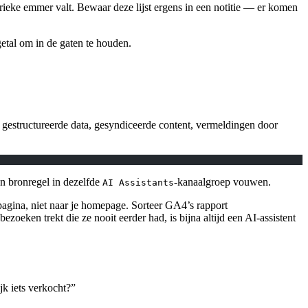
rieke emmer valt. Bewaar deze lijst ergens in een notitie — er komen
getal om in de gaten te houden.
 gestructureerde data, gesyndiceerde content, vermeldingen door
en bronregel in dezelfde
-kanaalgroep vouwen.
AI Assistants
pagina, niet naar je homepage. Sorteer GA4’s rapport
zoeken trekt die ze nooit eerder had, is bijna altijd een AI-assistent
jk iets verkocht?”