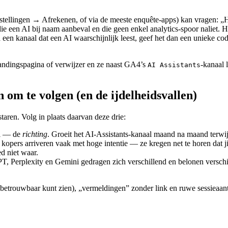
stellingen → Afrekenen, of via de meeste enquête-apps) kan vragen:
 die een AI bij naam aanbeval en die geen enkel analytics-spoor naliet.
 een kanaal dat een AI waarschijnlijk leest, geef het dan een unieke cod
landingspagina of verwijzer en ze naast GA4’s
-kanaal 
AI Assistants
 om te volgen (en de ijdelheidsvallen)
taren. Volg in plaats daarvan deze drie:
al — de
richting
. Groeit het AI-Assistants-kanaal maand na maand terwijl j
pers arriveren vaak met hoge intentie — ze kregen net te horen dat jij
d niet waar.
T, Perplexity en Gemini gedragen zich verschillend en belonen verschil
et betrouwbaar kunt zien), „vermeldingen” zonder link en ruwe sessieaa