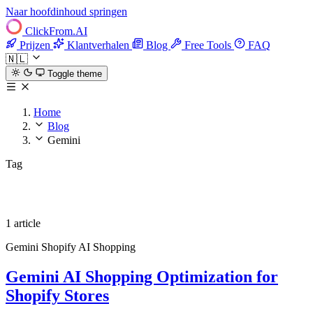
Naar hoofdinhoud springen
ClickFrom.
AI
Prijzen
Klantverhalen
Blog
Free Tools
FAQ
🇳🇱
Toggle theme
Home
Blog
Gemini
Tag
Gemini
1 article
Gemini
Shopify
AI Shopping
Gemini AI Shopping Optimization for
Shopify Stores