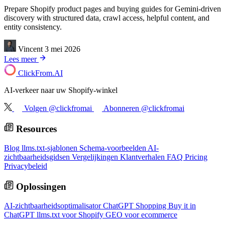
Prepare Shopify product pages and buying guides for Gemini-driven
discovery with structured data, crawl access, helpful content, and
entity consistency.
Vincent
3 mei 2026
Lees meer
ClickFrom.
AI
AI-verkeer naar uw Shopify-winkel
Volgen @clickfromai
Abonneren @clickfromai
Resources
Blog
llms.txt-sjablonen
Schema-voorbeelden
AI-
zichtbaarheidsgidsen
Vergelijkingen
Klantverhalen
FAQ
Pricing
Privacybeleid
Oplossingen
AI-zichtbaarheidsoptimalisator
ChatGPT Shopping
Buy it in
ChatGPT
llms.txt voor Shopify
GEO voor ecommerce