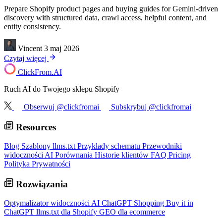
Prepare Shopify product pages and buying guides for Gemini-driven
discovery with structured data, crawl access, helpful content, and
entity consistency.
Vincent
3 maj 2026
Czytaj więcej
ClickFrom.
AI
Ruch AI do Twojego sklepu Shopify
Obserwuj @clickfromai
Subskrybuj @clickfromai
Resources
Blog
Szablony llms.txt
Przykłady schematu
Przewodniki
widoczności AI
Porównania
Historie klientów
FAQ
Pricing
Polityka Prywatności
Rozwiązania
Optymalizator widoczności AI
ChatGPT Shopping
Buy it in
ChatGPT
llms.txt dla Shopify
GEO dla ecommerce