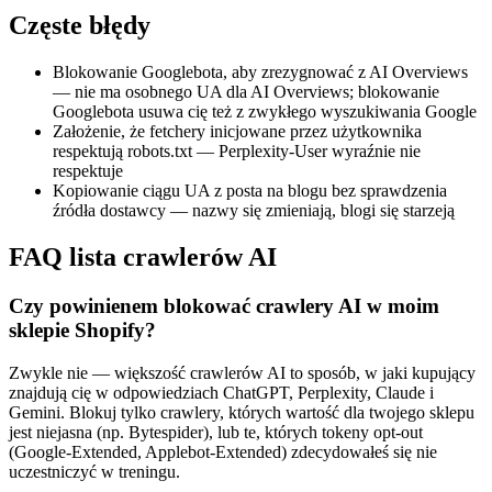
Częste błędy
Blokowanie Googlebota, aby zrezygnować z AI Overviews
— nie ma osobnego UA dla AI Overviews; blokowanie
Googlebota usuwa cię też z zwykłego wyszukiwania Google
Założenie, że fetchery inicjowane przez użytkownika
respektują robots.txt — Perplexity-User wyraźnie nie
respektuje
Kopiowanie ciągu UA z posta na blogu bez sprawdzenia
źródła dostawcy — nazwy się zmieniają, blogi się starzeją
FAQ lista crawlerów AI
Czy powinienem blokować crawlery AI w moim
sklepie Shopify?
Zwykle nie — większość crawlerów AI to sposób, w jaki kupujący
znajdują cię w odpowiedziach ChatGPT, Perplexity, Claude i
Gemini. Blokuj tylko crawlery, których wartość dla twojego sklepu
jest niejasna (np. Bytespider), lub te, których tokeny opt-out
(Google-Extended, Applebot-Extended) zdecydowałeś się nie
uczestniczyć w treningu.