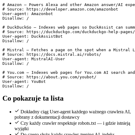
# Amazon — Powers Alexa and other Amazon answer/AI expe
# Source: https://developer.amazon.com/amazonbot

User-agent: Amazonbot

Disallow: /

# DuckDuckGo — Indexes web pages so DuckAssist can summ
# Source: https://duckduckgo.com/duckduckgo-help-pages/
User-agent: DuckAssistBot

Disallow: /

# Mistral — Fetches a page on the spot when a Mistral L
# Source: https://docs.mistral.ai/robots/

User-agent: MistralAI-User

Disallow: /

# You.com — Indexes web pages for You.com AI search and
# Source: https://about.you.com/youbot/

User-agent: YouBot

Co pokazuje ta lista
Dokładny ciąg User-agent każdego ważnego crawlera AI,
pobrany z dokumentacji dostawcy
Czy każdy crawler respektuje robots.txt — i gdzie istnieją
wyjątki
Do czego służy każdy crawler: trening AI, indeks