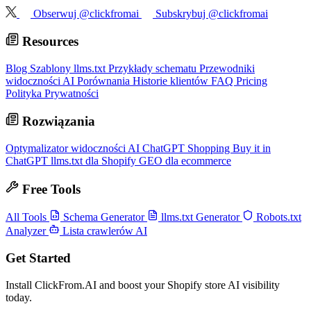
Obserwuj @clickfromai
Subskrybuj @clickfromai
Resources
Blog
Szablony llms.txt
Przykłady schematu
Przewodniki
widoczności AI
Porównania
Historie klientów
FAQ
Pricing
Polityka Prywatności
Rozwiązania
Optymalizator widoczności AI
ChatGPT Shopping
Buy it in
ChatGPT
llms.txt dla Shopify
GEO dla ecommerce
Free Tools
All Tools
Schema Generator
llms.txt Generator
Robots.txt
Analyzer
Lista crawlerów AI
Get Started
Install ClickFrom.AI and boost your Shopify store AI visibility
today.