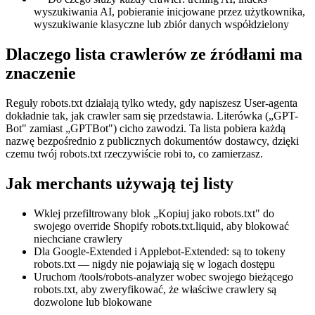
wyszukiwania AI, pobieranie inicjowane przez użytkownika,
wyszukiwanie klasyczne lub zbiór danych współdzielony
Dlaczego lista crawlerów ze źródłami ma
znaczenie
Reguły robots.txt działają tylko wtedy, gdy napiszesz User-agenta
dokładnie tak, jak crawler sam się przedstawia. Literówka („GPT-
Bot" zamiast „GPTBot") cicho zawodzi. Ta lista pobiera każdą
nazwę bezpośrednio z publicznych dokumentów dostawcy, dzięki
czemu twój robots.txt rzeczywiście robi to, co zamierzasz.
Jak merchants używają tej listy
Wklej przefiltrowany blok „Kopiuj jako robots.txt" do
swojego override Shopify robots.txt.liquid, aby blokować
niechciane crawlery
Dla Google-Extended i Applebot-Extended: są to tokeny
robots.txt — nigdy nie pojawiają się w logach dostępu
Uruchom /tools/robots-analyzer wobec swojego bieżącego
robots.txt, aby zweryfikować, że właściwe crawlery są
dozwolone lub blokowane