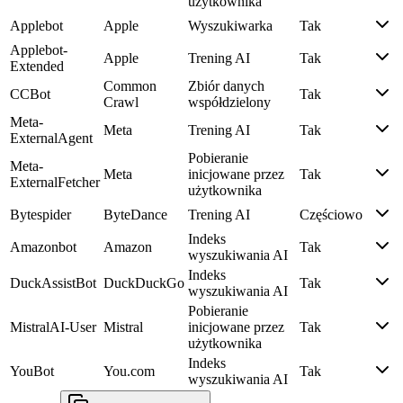
użytkownika
Applebot
Apple
Wyszukiwarka
Tak
Applebot-
Apple
Trening AI
Tak
Extended
Common
Zbiór danych
CCBot
Tak
Crawl
współdzielony
Meta-
Meta
Trening AI
Tak
ExternalAgent
Pobieranie
Meta-
Meta
inicjowane przez
Tak
ExternalFetcher
użytkownika
Bytespider
ByteDance
Trening AI
Częściowo
Indeks
Amazonbot
Amazon
Tak
wyszukiwania AI
Indeks
DuckAssistBot
DuckDuckGo
Tak
wyszukiwania AI
Pobieranie
MistralAI-User
Mistral
inicjowane przez
Tak
użytkownika
Indeks
YouBot
You.com
Tak
wyszukiwania AI