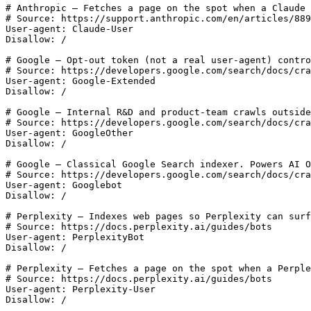
# Anthropic — Fetches a page on the spot when a Claude 
# Source: https://support.anthropic.com/en/articles/889
User-agent: Claude-User

Disallow: /

# Google — Opt-out token (not a real user-agent) contro
# Source: https://developers.google.com/search/docs/cra
User-agent: Google-Extended

Disallow: /

# Google — Internal R&D and product-team crawls outside
# Source: https://developers.google.com/search/docs/cra
User-agent: GoogleOther

Disallow: /

# Google — Classical Google Search indexer. Powers AI O
# Source: https://developers.google.com/search/docs/cra
User-agent: Googlebot

Disallow: /

# Perplexity — Indexes web pages so Perplexity can surf
# Source: https://docs.perplexity.ai/guides/bots

User-agent: PerplexityBot

Disallow: /

# Perplexity — Fetches a page on the spot when a Perple
# Source: https://docs.perplexity.ai/guides/bots

User-agent: Perplexity-User

Disallow: /
