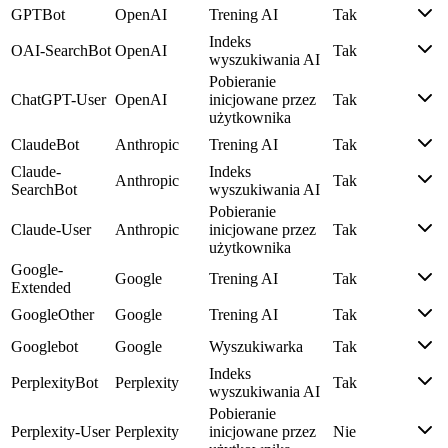
GPTBot
OpenAI
Trening AI
Tak
Indeks
OAI-SearchBot
OpenAI
Tak
wyszukiwania AI
Pobieranie
ChatGPT-User
OpenAI
inicjowane przez
Tak
użytkownika
ClaudeBot
Anthropic
Trening AI
Tak
Claude-
Indeks
Anthropic
Tak
SearchBot
wyszukiwania AI
Pobieranie
Claude-User
Anthropic
inicjowane przez
Tak
użytkownika
Google-
Google
Trening AI
Tak
Extended
GoogleOther
Google
Trening AI
Tak
Googlebot
Google
Wyszukiwarka
Tak
Indeks
PerplexityBot
Perplexity
Tak
wyszukiwania AI
Pobieranie
Perplexity-User
Perplexity
inicjowane przez
Nie