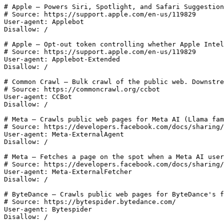
# Apple — Powers Siri, Spotlight, and Safari Suggestion
# Source: https://support.apple.com/en-us/119829

User-agent: Applebot

Disallow: /

# Apple — Opt-out token controlling whether Apple Intel
# Source: https://support.apple.com/en-us/119829

User-agent: Applebot-Extended

Disallow: /

# Common Crawl — Bulk crawl of the public web. Downstre
# Source: https://commoncrawl.org/ccbot

User-agent: CCBot

Disallow: /

# Meta — Crawls public web pages for Meta AI (Llama fam
# Source: https://developers.facebook.com/docs/sharing/
User-agent: Meta-ExternalAgent

Disallow: /

# Meta — Fetches a page on the spot when a Meta AI user
# Source: https://developers.facebook.com/docs/sharing/
User-agent: Meta-ExternalFetcher

Disallow: /

# ByteDance — Crawls public web pages for ByteDance's f
# Source: https://bytespider.bytedance.com/

User-agent: Bytespider

Disallow: /
