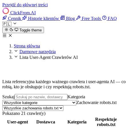
Przejdź do głównej treści
ClickFrom.
AI
Cennik
Historie klientów
Blog
Free Tools
FAQ
🇵🇱
Toggle theme
Strona główna
Darmowe narzędzia
Lista User-Agent Crawlerów AI
Lista User-Agent Crawlerów AI
Lista referencyjna każdego ważnego crawlera i user-agenta AI — co
robią, kto je obsługuje i czy respektują robots.txt.
Szukaj
Kategoria
Zachowanie robots.txt
Pokazano 21 crawler(y)
Respektuje
User-agent
Dostawca
Kategoria
robots.txt