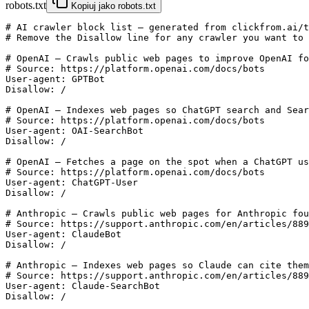
robots.txt
Kopiuj jako robots.txt
# AI crawler block list — generated from clickfrom.ai/t
# Remove the Disallow line for any crawler you want to 
# OpenAI — Crawls public web pages to improve OpenAI fo
# Source: https://platform.openai.com/docs/bots

User-agent: GPTBot

Disallow: /

# OpenAI — Indexes web pages so ChatGPT search and Sear
# Source: https://platform.openai.com/docs/bots

User-agent: OAI-SearchBot

Disallow: /

# OpenAI — Fetches a page on the spot when a ChatGPT us
# Source: https://platform.openai.com/docs/bots

User-agent: ChatGPT-User

Disallow: /

# Anthropic — Crawls public web pages for Anthropic fou
# Source: https://support.anthropic.com/en/articles/889
User-agent: ClaudeBot

Disallow: /

# Anthropic — Indexes web pages so Claude can cite them
# Source: https://support.anthropic.com/en/articles/889
User-agent: Claude-SearchBot

Disallow: /
