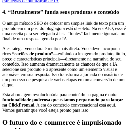
estratégias de otimização de IA
.
4. “Brutalmente” funda seus produtos e conteúdo
O antigo método SEO de colocar um simples link de texto para um
produto em um post do blog agora está obsoleto. Na era AIO, essa é
uma receita para ser relegado à lista “fontes” facilmente ignorada no
final de uma resposta gerada por IA.
A estratégia vencedora é muito mais direta. Você deve incorporar
ricos
“cartões de produto”
—exibindo a imagem do produto, título,
preço e características principais—diretamente na narrativa do seu
conteúdo. Isso aumenta dramaticamente as chances de que a IA
selecione seu produto e o apresente como um elemento visual e
acionável em sua resposta. Isso transforma a jornada do usuário de
um processo de pesquisa de várias etapas em uma conversão de um
clique.
Esta abordagem revolucionária para conteúdo na página é outra
funcionalidade poderosa que estamos preparando para lançar
na ClickFrom.ai
. A era do comércio conversacional está aqui.
Vamos garantir que você esteja pronto para isso.
O futuro do e-commerce é impulsionado