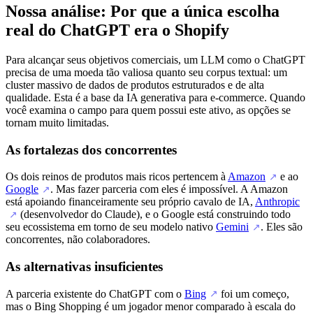
Nossa análise: Por que a única escolha
real do ChatGPT era o Shopify
Para alcançar seus objetivos comerciais, um LLM como o ChatGPT
precisa de uma moeda tão valiosa quanto seu corpus textual: um
cluster massivo de dados de produtos estruturados e de alta
qualidade. Esta é a base da IA generativa para e-commerce. Quando
você examina o campo para quem possui este ativo, as opções se
tornam muito limitadas.
As fortalezas dos concorrentes
Os dois reinos de produtos mais ricos pertencem à
Amazon
e ao
↗
Google
. Mas fazer parceria com eles é impossível. A Amazon
↗
está apoiando financeiramente seu próprio cavalo de IA,
Anthropic
(desenvolvedor do Claude), e o Google está construindo todo
↗
seu ecossistema em torno de seu modelo nativo
Gemini
. Eles são
↗
concorrentes, não colaboradores.
As alternativas insuficientes
A parceria existente do ChatGPT com o
Bing
foi um começo,
↗
mas o Bing Shopping é um jogador menor comparado à escala do