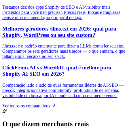
Testamos dez dos apps Shopify de SEO e AI-visibility mais
instalados para você não precisar. Preços reais, forças e fraquezas
reais e uma recomendação por perfil de loja.
Melhores geradores /llms.txt em 2026: qual para
Shopify, WordPress ou seu site custom?
/llms.txt é o padrão emergente para dizer a LLMs como ler seu site.
Comparamos os sete geradores mais usados — o que emitem, o que
faltam e qual encaixa no seu stack.
ClickFrom.AI vs Wordlift: qual é melhor para
Shopify AI SEO em 2026?
Comparação lado a lado de duas ferramentas líderes de AI-SEO —
preços, integração nativa com Shopify, profundidade de schema,
visibilidade em busca por IA e onde cada uma realmente vence.
Ver todos os comparativos
O que dizem merchants reais