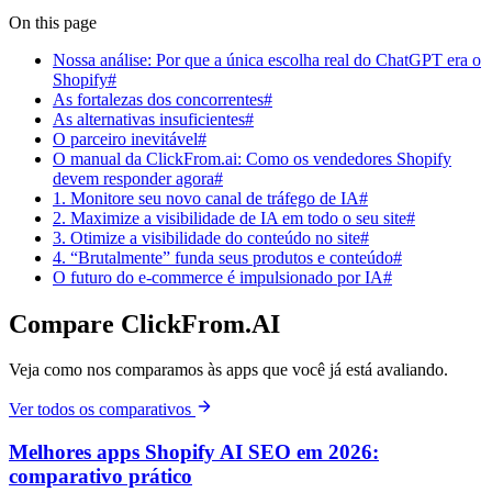
On this page
Nossa análise: Por que a única escolha real do ChatGPT era o
Shopify#
As fortalezas dos concorrentes#
As alternativas insuficientes#
O parceiro inevitável#
O manual da ClickFrom.ai: Como os vendedores Shopify
devem responder agora#
1. Monitore seu novo canal de tráfego de IA#
2. Maximize a visibilidade de IA em todo o seu site#
3. Otimize a visibilidade do conteúdo no site#
4. “Brutalmente” funda seus produtos e conteúdo#
O futuro do e-commerce é impulsionado por IA#
Compare ClickFrom.AI
Veja como nos comparamos às apps que você já está avaliando.
Ver todos os comparativos
Melhores apps Shopify AI SEO em 2026:
comparativo prático