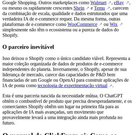
Google Shopping. Outros marketplaces como
Walmart
,
eBay
,
↗
↗
ou mesmo os rapidamente crescentes
Shein
e
Temu
, carecem
↗
↗
da combinação de escala, qualidade e dados estruturados que uma
verdadeira IA de e-commerce requer. Da mesma forma, outras
plataformas de e-commerce como
WooCommerce
ou
Wix
↗
↗
simplesmente não têm o ecossistema ou a pureza de dados do
Shopify.
O parceiro inevitável
Isso deixou o Shopify como o único candidato viável. Representa a
maior coleção organizada de dados de produtos de e-commerce
independentes do planeta. Inversamente, o Shopify, apesar de sua
liderança de mercado, carece das capacidades de P&D bem
financiadas de um Google ou OpenAI para construir aplicações de
IA de ponta como
tecnologia de experimentação virtual
.
↗
Esta é uma parceria nascida da necessidade mútua. O ChatGPT
obtém o combustível de produto que precisa desesperadamente, e os
comerciantes Shopify obtêm um lugar na primeira fila para as
aplicações de IA mais avançadas, um movimento que
provavelmente levará a uma integração ainda mais profunda no
futuro.