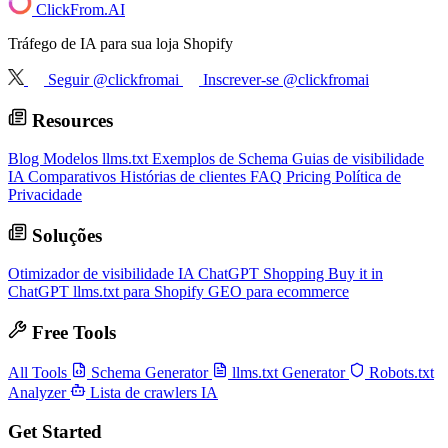
ClickFrom.
AI
Tráfego de IA para sua loja Shopify
Seguir @clickfromai
Inscrever-se @clickfromai
Resources
Blog
Modelos llms.txt
Exemplos de Schema
Guias de visibilidade
IA
Comparativos
Histórias de clientes
FAQ
Pricing
Política de
Privacidade
Soluções
Otimizador de visibilidade IA
ChatGPT Shopping
Buy it in
ChatGPT
llms.txt para Shopify
GEO para ecommerce
Free Tools
All Tools
Schema Generator
llms.txt Generator
Robots.txt
Analyzer
Lista de crawlers IA
Get Started