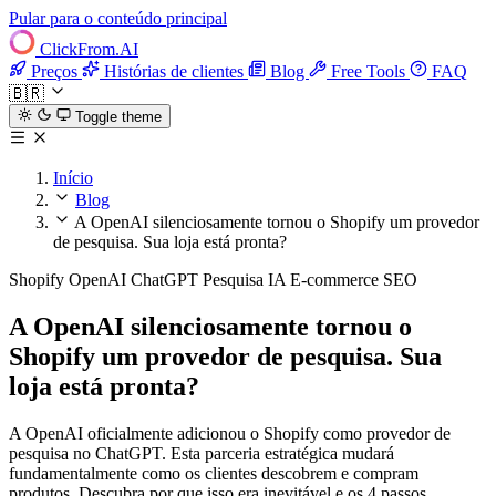
Pular para o conteúdo principal
ClickFrom.
AI
Preços
Histórias de clientes
Blog
Free Tools
FAQ
🇧🇷
Toggle theme
Início
Blog
A OpenAI silenciosamente tornou o Shopify um provedor
de pesquisa. Sua loja está pronta?
Shopify
OpenAI
ChatGPT
Pesquisa IA
E-commerce
SEO
A OpenAI silenciosamente tornou o
Shopify um provedor de pesquisa. Sua
loja está pronta?
A OpenAI oficialmente adicionou o Shopify como provedor de
pesquisa no ChatGPT. Esta parceria estratégica mudará
fundamentalmente como os clientes descobrem e compram
produtos. Descubra por que isso era inevitável e os 4 passos