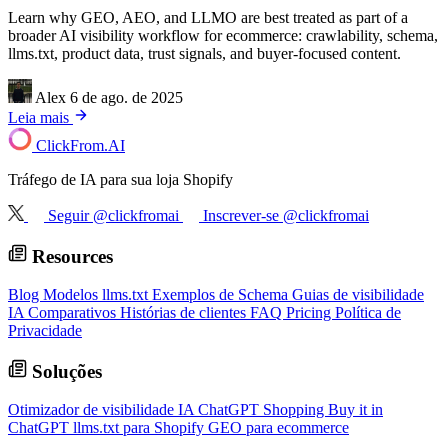
Learn why GEO, AEO, and LLMO are best treated as part of a
broader AI visibility workflow for ecommerce: crawlability, schema,
llms.txt, product data, trust signals, and buyer-focused content.
Alex
6 de ago. de 2025
Leia mais
ClickFrom.
AI
Tráfego de IA para sua loja Shopify
Seguir @clickfromai
Inscrever-se @clickfromai
Resources
Blog
Modelos llms.txt
Exemplos de Schema
Guias de visibilidade
IA
Comparativos
Histórias de clientes
FAQ
Pricing
Política de
Privacidade
Soluções
Otimizador de visibilidade IA
ChatGPT Shopping
Buy it in
ChatGPT
llms.txt para Shopify
GEO para ecommerce