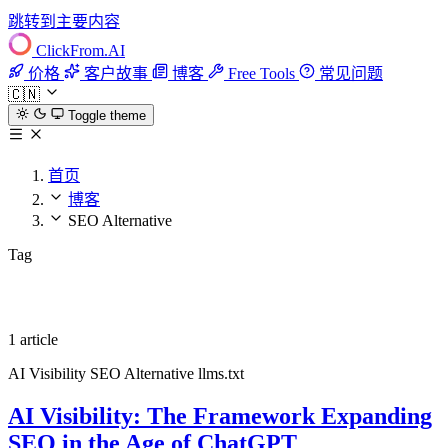
跳转到主要内容
ClickFrom.
AI
价格
客户故事
博客
Free Tools
常见问题
🇨🇳
Toggle theme
首页
博客
SEO Alternative
Tag
SEO Alternative
1 article
AI Visibility
SEO Alternative
llms.txt
AI Visibility: The Framework Expanding
SEO in the Age of ChatGPT