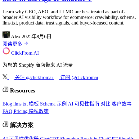
Learn why GEO, AEO, and LLMO are best treated as part of a
broader AI visibility workflow for ecommerce: crawlability, schema,
llms.txt, product data, trust signals, and buyer-focused content.
Alex
2025年8月6日
阅读更多
ClickFrom.
AI
为您的 Shopify 商店带来 AI 流量
关注 @clickfromai
订阅 @clickfromai
Resources
Blog
llms.txt 模板
Schema 示例
AI 可见性指南
对比
客户故事
FAQ
Pricing
隐私政策
解决方案
AI 可见性优化器
ChatGPT Shopping
Buy it in ChatGPT
Shopify