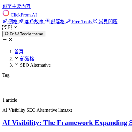
跳至主要內容
ClickFrom.
AI
價格
客戶故事
部落格
Free Tools
常見問題
🇨🇳
Toggle theme
首頁
部落格
SEO Alternative
Tag
SEO Alternative
1 article
AI Visibility
SEO Alternative
llms.txt
AI Visibility: The Framework Expanding 