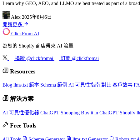
Learn why GEO, AEO, and LLMO are best treated as part of a broader A
Alex
2025年8月6日
閱讀更多
ClickFrom.
AI
為您的 Shopify 商店帶來 AI 流量
追蹤 @clickfromai
訂閱 @clickfromai
Resources
Blog
llms.txt 範本
Schema 範例
AI 可見性指南
對比
客戶故事
F
解決方案
AI 可見性優化器
ChatGPT Shopping
Buy it in ChatGPT
Shopify ll
Free Tools
All Tools
Schema Generator
llms.txt Generator
Robots.txt 