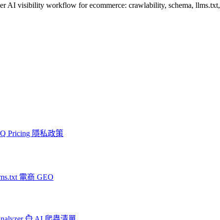
I visibility workflow for ecommerce: crawlability, schema, llms.txt, p
AQ
Pricing
隱私政策
ms.txt
電商 GEO
Analyzer
AI 爬蟲清單