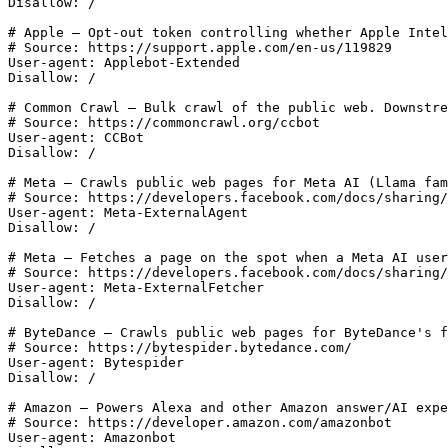
Disallow: /

# Apple — Opt-out token controlling whether Apple Intel
# Source: https://support.apple.com/en-us/119829

User-agent: Applebot-Extended

Disallow: /

# Common Crawl — Bulk crawl of the public web. Downstre
# Source: https://commoncrawl.org/ccbot

User-agent: CCBot

Disallow: /

# Meta — Crawls public web pages for Meta AI (Llama fam
# Source: https://developers.facebook.com/docs/sharing/
User-agent: Meta-ExternalAgent

Disallow: /

# Meta — Fetches a page on the spot when a Meta AI user
# Source: https://developers.facebook.com/docs/sharing/
User-agent: Meta-ExternalFetcher

Disallow: /

# ByteDance — Crawls public web pages for ByteDance's f
# Source: https://bytespider.bytedance.com/

User-agent: Bytespider

Disallow: /

# Amazon — Powers Alexa and other Amazon answer/AI expe
# Source: https://developer.amazon.com/amazonbot

User-agent: Amazonbot
