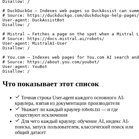
Disallow: /

# DuckDuckGo — Indexes web pages so DuckAssist can summ
# Source: https://duckduckgo.com/duckduckgo-help-pages/
User-agent: DuckAssistBot

Disallow: /

# Mistral — Fetches a page on the spot when a Mistral L
# Source: https://docs.mistral.ai/robots/

User-agent: MistralAI-User

Disallow: /

# You.com — Indexes web pages for You.com AI search and
# Source: https://about.you.com/youbot/

User-agent: YouBot

Что показывает этот список
Точная строка User-agent каждого основного AI-
краулера, взятая из документации производителя
Уважает ли каждый краулер robots.txt — и где
существуют исключения
Для чего каждый краулер: обучение AI, индекс AI-
поиска, запуск пользователем, классический поиск или
общий датасет