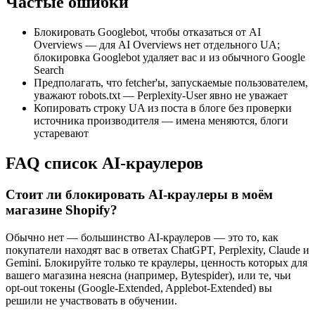
Частые ошибки
Блокировать Googlebot, чтобы отказаться от AI
Overviews — для AI Overviews нет отдельного UA;
блокировка Googlebot удаляет вас и из обычного Google
Search
Предполагать, что fetcher'ы, запускаемые пользователем,
уважают robots.txt — Perplexity-User явно не уважает
Копировать строку UA из поста в блоге без проверки
источника производителя — имена меняются, блоги
устаревают
FAQ список AI-краулеров
Стоит ли блокировать AI-краулеры в моём
магазине Shopify?
Обычно нет — большинство AI-краулеров — это то, как
покупатели находят вас в ответах ChatGPT, Perplexity, Claude и
Gemini. Блокируйте только те краулеры, ценность которых для
вашего магазина неясна (например, Bytespider), или те, чьи
opt-out токены (Google-Extended, Applebot-Extended) вы
решили не участвовать в обучении.