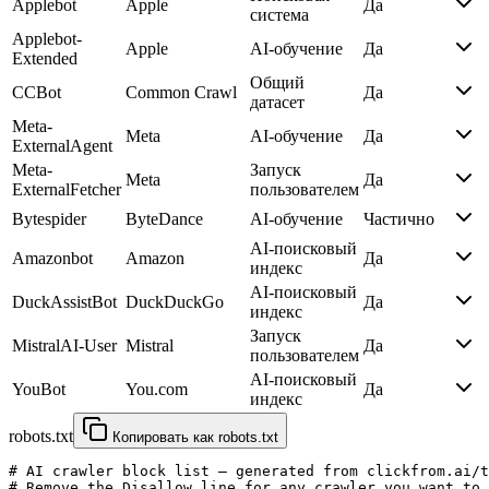
Applebot
Apple
Да
система
Applebot-
Apple
AI-обучение
Да
Extended
Общий
CCBot
Common Crawl
Да
датасет
Meta-
Meta
AI-обучение
Да
ExternalAgent
Meta-
Запуск
Meta
Да
ExternalFetcher
пользователем
Bytespider
ByteDance
AI-обучение
Частично
AI-поисковый
Amazonbot
Amazon
Да
индекс
AI-поисковый
DuckAssistBot
DuckDuckGo
Да
индекс
Запуск
MistralAI-User
Mistral
Да
пользователем
AI-поисковый
YouBot
You.com
Да
индекс
robots.txt
Копировать как robots.txt
# AI crawler block list — generated from clickfrom.ai/t
# Remove the Disallow line for any crawler you want to 