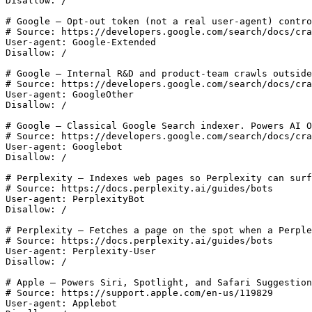
Disallow: /

# Google — Opt-out token (not a real user-agent) contro
# Source: https://developers.google.com/search/docs/cra
User-agent: Google-Extended

Disallow: /

# Google — Internal R&D and product-team crawls outside
# Source: https://developers.google.com/search/docs/cra
User-agent: GoogleOther

Disallow: /

# Google — Classical Google Search indexer. Powers AI O
# Source: https://developers.google.com/search/docs/cra
User-agent: Googlebot

Disallow: /

# Perplexity — Indexes web pages so Perplexity can surf
# Source: https://docs.perplexity.ai/guides/bots

User-agent: PerplexityBot

Disallow: /

# Perplexity — Fetches a page on the spot when a Perple
# Source: https://docs.perplexity.ai/guides/bots

User-agent: Perplexity-User

Disallow: /

# Apple — Powers Siri, Spotlight, and Safari Suggestion
# Source: https://support.apple.com/en-us/119829

User-agent: Applebot
