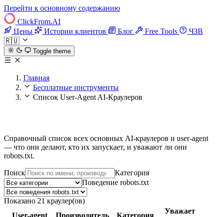
Перейти к основному содержанию
ClickFrom.
AI
Цены
Истории клиентов
Блог
Free Tools
ЧЗВ
🇷🇺
Toggle theme
Главная
Бесплатные инструменты
Список User-Agent AI-Краулеров
Список User-Agent AI-Краулеров
Справочный список всех основных AI-краулеров и user-agent
— что они делают, кто их запускает, и уважают ли они
robots.txt.
Поиск
Категория
Поведение robots.txt
Показано 21 краулер(ов)
Уважает
User-agent
Производитель
Категория