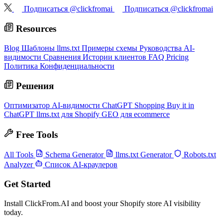
Подписаться @clickfromai
Подписаться @clickfromai
Resources
Blog
Шаблоны llms.txt
Примеры схемы
Руководства AI-
видимости
Сравнения
Истории клиентов
FAQ
Pricing
Политика Конфиденциальности
Решения
Оптимизатор AI-видимости
ChatGPT Shopping
Buy it in
ChatGPT
llms.txt для Shopify
GEO для ecommerce
Free Tools
All Tools
Schema Generator
llms.txt Generator
Robots.txt
Analyzer
Список AI-краулеров
Get Started
Install ClickFrom.AI and boost your Shopify store AI visibility
today.