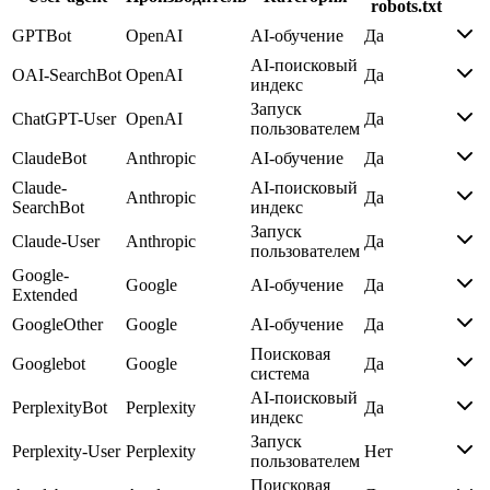
robots.txt
GPTBot
OpenAI
AI-обучение
Да
AI-поисковый
OAI-SearchBot
OpenAI
Да
индекс
Запуск
ChatGPT-User
OpenAI
Да
пользователем
ClaudeBot
Anthropic
AI-обучение
Да
Claude-
AI-поисковый
Anthropic
Да
SearchBot
индекс
Запуск
Claude-User
Anthropic
Да
пользователем
Google-
Google
AI-обучение
Да
Extended
GoogleOther
Google
AI-обучение
Да
Поисковая
Googlebot
Google
Да
система
AI-поисковый
PerplexityBot
Perplexity
Да
индекс
Запуск
Perplexity-User
Perplexity
Нет
пользователем
Поисковая