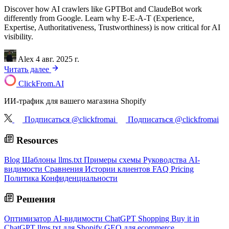
Discover how AI crawlers like GPTBot and ClaudeBot work
differently from Google. Learn why E-E-A-T (Experience,
Expertise, Authoritativeness, Trustworthiness) is now critical for AI
visibility.
Alex
4 авг. 2025 г.
Читать далее
ClickFrom.
AI
ИИ-трафик для вашего магазина Shopify
Подписаться @clickfromai
Подписаться @clickfromai
Resources
Blog
Шаблоны llms.txt
Примеры схемы
Руководства AI-
видимости
Сравнения
Истории клиентов
FAQ
Pricing
Политика Конфиденциальности
Решения
Оптимизатор AI-видимости
ChatGPT Shopping
Buy it in
ChatGPT
llms.txt для Shopify
GEO для ecommerce