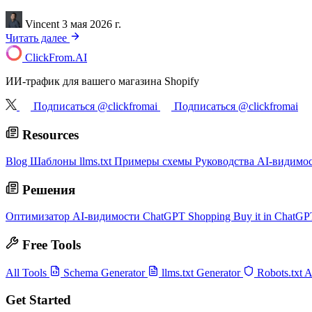
Vincent
3 мая 2026 г.
Читать далее
ClickFrom.
AI
ИИ-трафик для вашего магазина Shopify
Подписаться @clickfromai
Подписаться @clickfromai
Resources
Blog
Шаблоны llms.txt
Примеры схемы
Руководства AI-видимо
Решения
Оптимизатор AI-видимости
ChatGPT Shopping
Buy it in ChatG
Free Tools
All Tools
Schema Generator
llms.txt Generator
Robots.txt 
Get Started