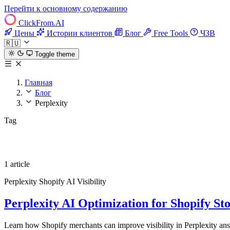
Перейти к основному содержанию
ClickFrom.
AI
Цены
Истории клиентов
Блог
Free Tools
ЧЗВ
🇷🇺
Toggle theme
Главная
Блог
Perplexity
Tag
Perplexity
1 article
Perplexity
Shopify
AI Visibility
Perplexity AI Optimization for Shopify St
Learn how Shopify merchants can improve visibility in Perplexity answ