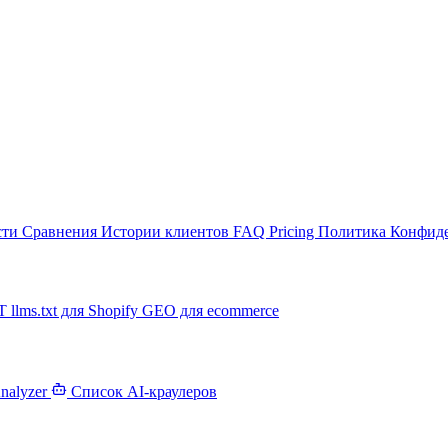
сти
Сравнения
Истории клиентов
FAQ
Pricing
Политика Конфид
PT
llms.txt для Shopify
GEO для ecommerce
Analyzer
Список AI-краулеров