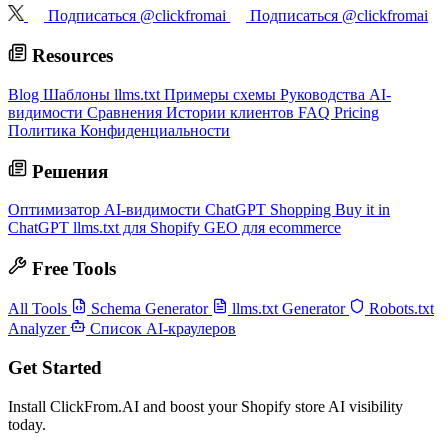
Подписаться @clickfromai
Подписаться @clickfromai
Resources
Blog
Шаблоны llms.txt
Примеры схемы
Руководства AI-
видимости
Сравнения
Истории клиентов
FAQ
Pricing
Политика Конфиденциальности
Решения
Оптимизатор AI-видимости
ChatGPT Shopping
Buy it in
ChatGPT
llms.txt для Shopify
GEO для ecommerce
Free Tools
All Tools
Schema Generator
llms.txt Generator
Robots.txt
Analyzer
Список AI-краулеров
Get Started
Install ClickFrom.AI and boost your Shopify store AI visibility
today.