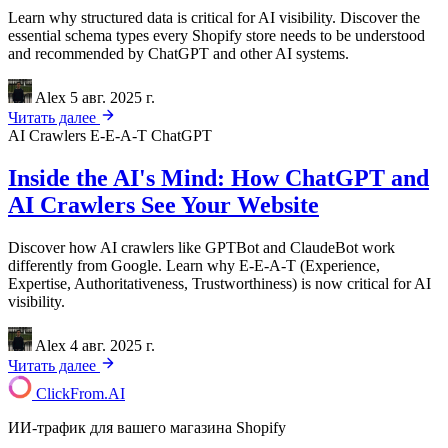
Learn why structured data is critical for AI visibility. Discover the
essential schema types every Shopify store needs to be understood
and recommended by ChatGPT and other AI systems.
Alex
5 авг. 2025 г.
Читать далее
AI Crawlers
E-E-A-T
ChatGPT
Inside the AI's Mind: How ChatGPT and
AI Crawlers See Your Website
Discover how AI crawlers like GPTBot and ClaudeBot work
differently from Google. Learn why E-E-A-T (Experience,
Expertise, Authoritativeness, Trustworthiness) is now critical for AI
visibility.
Alex
4 авг. 2025 г.
Читать далее
ClickFrom.
AI
ИИ-трафик для вашего магазина Shopify