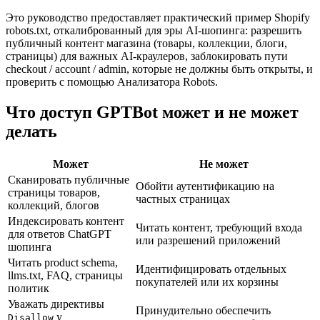
Это руководство предоставляет практический пример Shopify
robots.txt, откалиброванный для эры AI-шопинга: разрешить
публичный контент магазина (товары, коллекции, блоги,
страницы) для важных AI-краулеров, заблокировать пути
checkout / account / admin, которые не должны быть открыты, и
проверить с помощью Анализатора Robots.
Что доступ GPTBot может и не может
делать
Может
Не может
Сканировать публичные
Обойти аутентификацию на
страницы товаров,
частных страницах
коллекций, блогов
Индексировать контент
Читать контент, требующий входа
для ответов ChatGPT
или разрешений приложений
шопинга
Читать product schema,
Идентифицировать отдельных
llms.txt, FAQ, страницы
покупателей или их корзины
политик
Уважать директивы
Принудительно обеспечить
у
Disallow