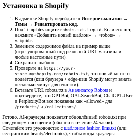
Установка в Shopify
В админке Shopify перейдите в
Интернет-магазин →
Темы → Редактировать код
.
Под Templates ищите
. Если его нет,
robots.txt.liquid
нажмите «Добавить новый шаблон» → «robots» →
«.liquid».
Замените содержимое файла на пример выше
(отрегулированный под реальный URL магазина и
любые кастомные пути).
Сохраните шаблон.
Проверьте на
https://your-
, что новый контент
store.myshopify.com/robots.txt
подаётся (кэш браузера + edge-кэш Shopify могут занять
несколько минут для очистки).
Вставьте URL robots.txt в
Анализатор Robots
и
подтвердите, что GPTBot, OAI-SearchBot, ChatGPT-User
и PerplexityBot все показаны как «allowed» для
и
.
/products/
/collections/
Готово. AI-краулеры подхватят обновлённый robots.txt при
следующем посещении (обычно в течение 24 часов).
Сочетайте это руководство с
шаблоном fashion llms.txt
(или
сестринским beauty/electronics), чтобы когда краулеры