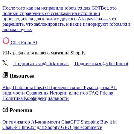
После того как вы исправили robots.txt для GPTBot, это
полный справочник со ссылками на источники
производителя для каждого другого AI-краулера — что
разрешить, что заблокировать, и какие игнорируют robots.txt в
любом случае.
ClickFrom.
AI
ИИ-трафик для вашего магазина Shopify
Подписаться @clickfromai
Подписаться @clickfromai
Resources
Blog
Шаблоны llms.txt
Примеры схемы
Руководства AI-
видимости
Сравнения
Истории клиентов
FAQ
Pricing
Политика Конфиденциальности
Решения
Оптимизатор AI-видимости
ChatGPT Shopping
Buy it in
ChatGPT
llms.txt для Shopify
GEO для ecommerce