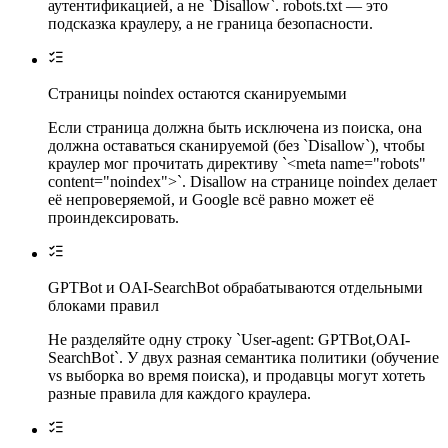
аутентификацией, а не `Disallow`. robots.txt — это
подсказка краулеру, а не граница безопасности.
Страницы noindex остаются сканируемыми
Если страница должна быть исключена из поиска, она
должна оставаться сканируемой (без `Disallow`), чтобы
краулер мог прочитать директиву `<meta name="robots"
content="noindex">`. Disallow на странице noindex делает
её непроверяемой, и Google всё равно может её
проиндексировать.
GPTBot и OAI-SearchBot обрабатываются отдельными
блоками правил
Не разделяйте одну строку `User-agent: GPTBot,OAI-
SearchBot`. У двух разная семантика политики (обучение
vs выборка во время поиска), и продавцы могут хотеть
разные правила для каждого краулера.