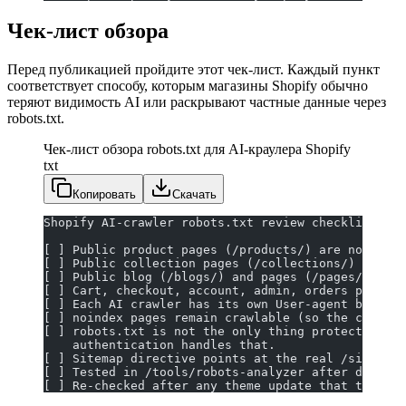
Чек-лист обзора
Перед публикацией пройдите этот чек-лист. Каждый пункт
соответствует способу, которым магазины Shopify обычно
теряют видимость AI или раскрывают частные данные через
robots.txt.
Чек-лист обзора robots.txt для AI-краулера Shopify
txt
Копировать
Скачать
Shopify AI-crawler robots.txt review checklist
[ ] Public product pages (/products/) are not bloc
[ ] Public collection pages (/collections/) are no
[ ] Public blog (/blogs/) and pages (/pages/) cont
[ ] Cart, checkout, account, admin, orders paths s
[ ] Each AI crawler has its own User-agent block (
[ ] noindex pages remain crawlable (so the crawler
[ ] robots.txt is not the only thing protecting pr
    authentication handles that.
[ ] Sitemap directive points at the real /sitemap.
[ ] Tested in /tools/robots-analyzer after deployi
[ ] Re-checked after any theme update that touches