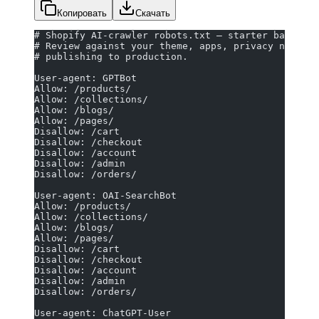
Копировать
Скачать
# Shopify AI-crawler robots.txt — starter baseline
# Review against your theme, apps, privacy needs, 
# publishing to production.
User-agent: GPTBot
Allow: /products/
Allow: /collections/
Allow: /blogs/
Allow: /pages/
Disallow: /cart
Disallow: /checkout
Disallow: /account
Disallow: /admin
Disallow: /orders/
User-agent: OAI-SearchBot
Allow: /products/
Allow: /collections/
Allow: /blogs/
Allow: /pages/
Disallow: /cart
Disallow: /checkout
Disallow: /account
Disallow: /admin
Disallow: /orders/
User-agent: ChatGPT-User