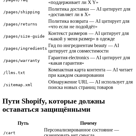
«поддерживает ли X Y»
Политика доставки — AI цитирует для
/pages/shipping
«доставляет ли в X»
Политика возврата — AI цитирует для
/pages/returns
«что если не подойдёт»
Контекст размеров — AI цитирует для
/pages/size-guide
«какой у меня размер» в одежде
Гид по ингредиентам beauty — AI
/pages/ingredients
цитирует для совместимости
Гарантия electronics — AI цитирует для
/pages/warranty
«какая гарантия»
Компактная карта контента — AI читает
/llms.txt
при каждом сканировании
Обнаружение URL — AI использует для
/sitemap.xml
поиска новых страниц товаров
Пути Shopify, которые должны
оставаться защищёнными
Путь
Почему
Персонализированное состояние —
/cart
сканировать нет смысла