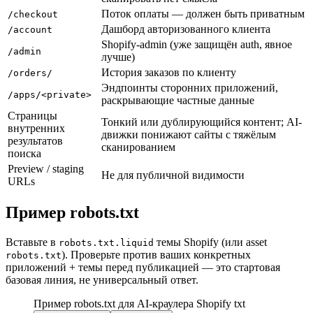
Поток оплаты — должен быть приватным
/checkout
Дашборд авторизованного клиента
/account
Shopify-admin (уже защищён auth, явное
/admin
лучше)
История заказов по клиенту
/orders/
Эндпоинты сторонних приложений,
/apps/<private>
раскрывающие частные данные
Страницы
Тонкий или дублирующийся контент; AI-
внутренних
движки понижают сайты с тяжёлым
результатов
сканированием
поиска
Preview / staging
Не для публичной видимости
URLs
Пример robots.txt
Вставьте в
темы Shopify (или asset
robots.txt.liquid
). Проверьте против ваших конкретных
robots.txt
приложений + темы перед публикацией — это стартовая
базовая линия, не универсальный ответ.
Пример robots.txt для AI-краулера Shopify
txt