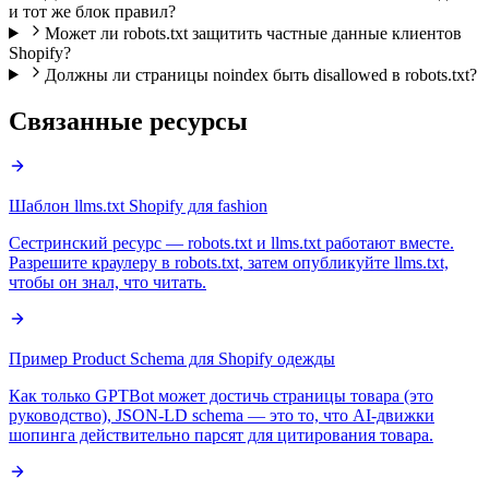
и тот же блок правил?
Может ли robots.txt защитить частные данные клиентов
Shopify?
Должны ли страницы noindex быть disallowed в robots.txt?
Связанные ресурсы
Шаблон llms.txt Shopify для fashion
Сестринский ресурс — robots.txt и llms.txt работают вместе.
Разрешите краулеру в robots.txt, затем опубликуйте llms.txt,
чтобы он знал, что читать.
Пример Product Schema для Shopify одежды
Как только GPTBot может достичь страницы товара (это
руководство), JSON-LD schema — это то, что AI-движки
шопинга действительно парсят для цитирования товара.