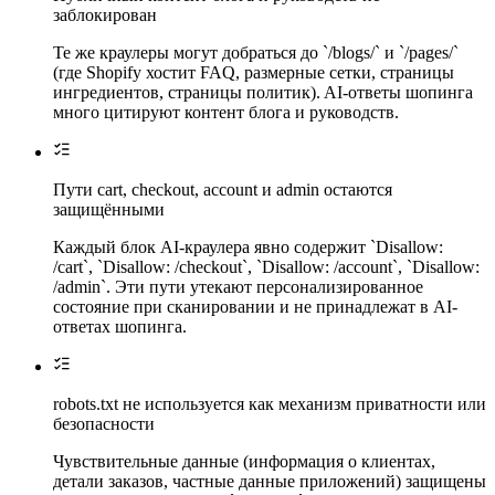
заблокирован
Те же краулеры могут добраться до `/blogs/` и `/pages/`
(где Shopify хостит FAQ, размерные сетки, страницы
ингредиентов, страницы политик). AI-ответы шопинга
много цитируют контент блога и руководств.
Пути cart, checkout, account и admin остаются
защищёнными
Каждый блок AI-краулера явно содержит `Disallow:
/cart`, `Disallow: /checkout`, `Disallow: /account`, `Disallow:
/admin`. Эти пути утекают персонализированное
состояние при сканировании и не принадлежат в AI-
ответах шопинга.
robots.txt не используется как механизм приватности или
безопасности
Чувствительные данные (информация о клиентах,
детали заказов, частные данные приложений) защищены