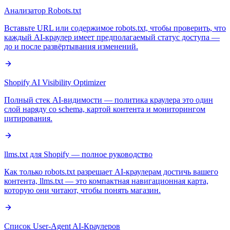
Анализатор Robots.txt
Вставьте URL или содержимое robots.txt, чтобы проверить, что
каждый AI-краулер имеет предполагаемый статус доступа —
до и после развёртывания изменений.
Shopify AI Visibility Optimizer
Полный стек AI-видимости — политика краулера это один
слой наряду со schema, картой контента и мониторингом
цитирования.
llms.txt для Shopify — полное руководство
Как только robots.txt разрешает AI-краулерам достичь вашего
контента, llms.txt — это компактная навигационная карта,
которую они читают, чтобы понять магазин.
Список User-Agent AI-Краулеров