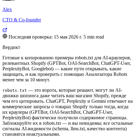
Alex
CTO & Co-founder
Последняя проверка: 15 мая 2026 г.
5 min read
Вердикт
Готовые к копированию примеры robots.txt для AI-краулеров,
релевантных Shopify (GPTBot, OAI-SearchBot, ChatGPT-User,
PerplexityBot, Googlebot) — какие пути открывать, какие
защищать, и как проверить с помощью Анализатора Robots
менее чем за 10 минут.
— это ворота, которые решают, могут ли AI-
robots.txt
движки шопинга даже читать ваш магазин Shopify, прежде
чем его цитировать. ChatGPT, Perplexity и Gemini отвечают на
коммерческие запросы о товарах Shopify только тогда, когда
их краулеры (GPTBot, OAI-SearchBot, ChatGPT-User,
PerplexityBot) фактически получили содержимое страницы.
Заблокируйте их в robots.txt — и вы невидимы; все остальные
сигналы AI-видимости (schema, llms.txt, качество контента)
становятся неактуальными.