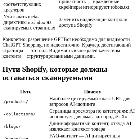
приватность — враждебные
соответствующих
скрейперы игнорируют robots.txt
краулеров
Учитывать meta-
Заменить надлежащие контроли
директивы
на
noindex
доступа Shopify
сканируемых страницах
Конкретно: разрешение GPTBot необходимо для видимости
ChatGPT Shopping, но недостаточно. Краулер, достигающий
страницы — это пол. Видимость выше gated качеством
контента + структурированными данными.
Пути Shopify, которые должны
оставаться сканируемыми
Путь
Почему
Наиболее цитируемый класс URL для
/products/
запросов AI-шопинга
Страницы просмотра по категориям; AI
/collections/
использует для «магазин продаёт X»
Длинноформатный контент, откуда AI
/blogs/
извлекает контекст товара
FAQ-контент — AI цитирует для
/pages/faq