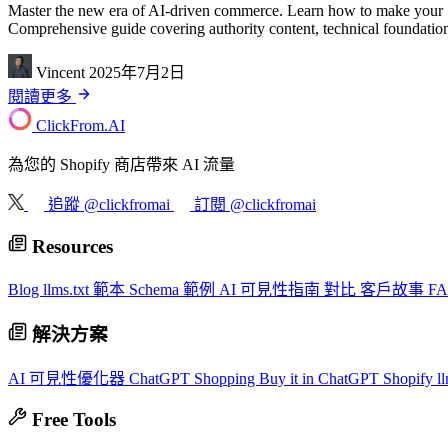
Master the new era of AI-driven commerce. Learn how to make your S
Comprehensive guide covering authority content, technical foundation
Vincent
2025年7月2日
閱讀更多
ClickFrom.
AI
為您的 Shopify 商店帶來 AI 流量
追蹤 @clickfromai
訂閱 @clickfromai
Resources
Blog
llms.txt 範本
Schema 範例
AI 可見性指南
對比
客戶故事
F
解決方案
AI 可見性優化器
ChatGPT Shopping
Buy it in ChatGPT
Shopify ll
Free Tools