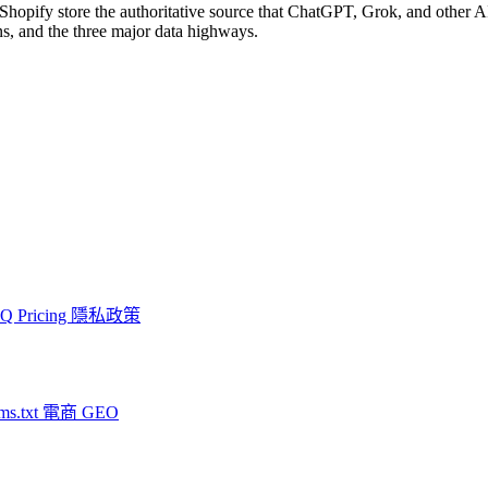
hopify store the authoritative source that ChatGPT, Grok, and other 
s, and the three major data highways.
AQ
Pricing
隱私政策
ms.txt
電商 GEO