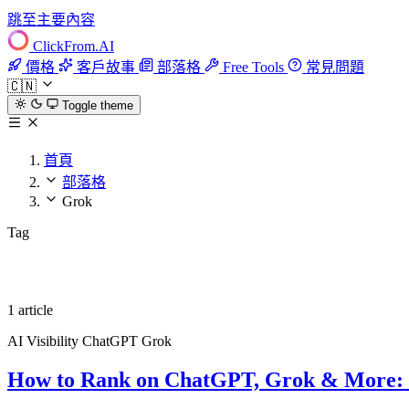
跳至主要內容
ClickFrom.
AI
價格
客戶故事
部落格
Free Tools
常見問題
🇨🇳
Toggle theme
首頁
部落格
Grok
Tag
Grok
1 article
AI Visibility
ChatGPT
Grok
How to Rank on ChatGPT, Grok & More: The