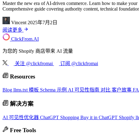
Master the new era of AI-driven commerce. Learn how to make your S
Comprehensive guide covering authority content, technical foundation
Vincent
2025年7月2日
阅读更多
ClickFrom.
AI
为您的 Shopify 商店带来 AI 流量
关注 @clickfromai
订阅 @clickfromai
Resources
Blog
llms.txt 模板
Schema 示例
AI 可见性指南
对比
客户故事
F
解决方案
AI 可见性优化器
ChatGPT Shopping
Buy it in ChatGPT
Shopify ll
Free Tools