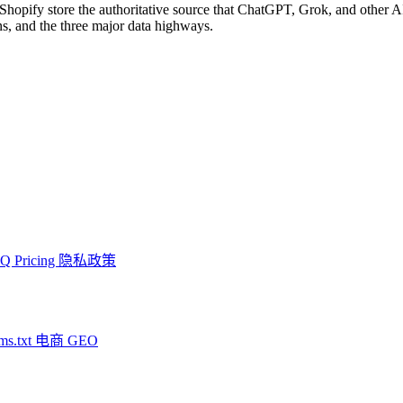
hopify store the authoritative source that ChatGPT, Grok, and other 
s, and the three major data highways.
AQ
Pricing
隐私政策
ms.txt
电商 GEO