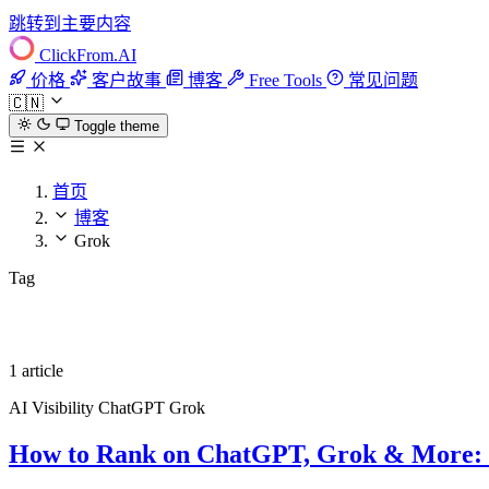
跳转到主要内容
ClickFrom.
AI
价格
客户故事
博客
Free Tools
常见问题
🇨🇳
Toggle theme
首页
博客
Grok
Tag
Grok
1 article
AI Visibility
ChatGPT
Grok
How to Rank on ChatGPT, Grok & More: The